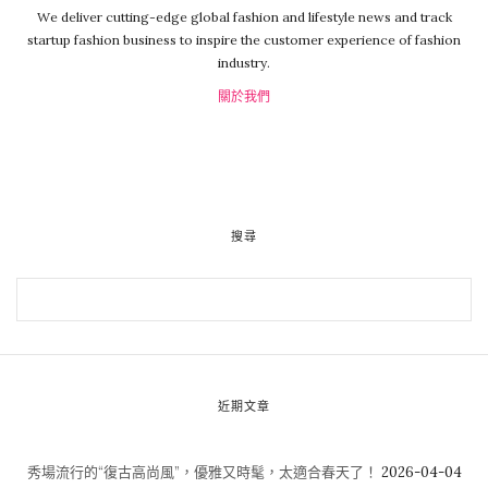
We deliver cutting-edge global fashion and lifestyle news and track
startup fashion business to inspire the customer experience of fashion
industry.
關於我們
搜尋
近期文章
秀場流行的“復古高尚風”，優雅又時髦，太適合春天了！
2026-04-04