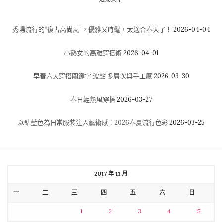
秀場流行的“復古高尚風”，優雅又時髦，太適合春天了！
2026-04-04
小熟女的高雅穿搭術
2026-04-01
早春六大穿搭關鍵字 波點 多層次與手工感
2026-03-30
春日輕熟風穿搭
2026-03-27
以鈷藍色為日常服裝注入藝術感：2026春夏流行色彩
2026-03-25
2017 年 11 月
一
二
三
四
五
六
日
1
2
3
4
5