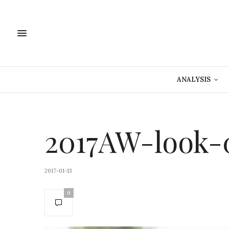
ANALYSIS
2017AW-look-
2017-01-13
0