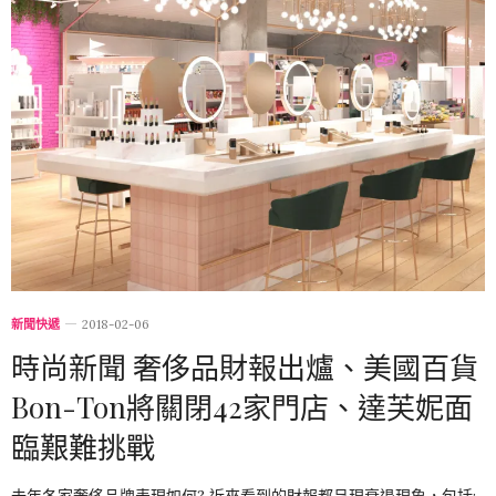
新聞快遞
2018-02-06
時尚新聞 奢侈品財報出爐、美國百貨
Bon-Ton將關閉42家門店、達芙妮面
臨艱難挑戰
去年各家奢侈品牌表現如何? 近來看到的財報都呈現衰退現象，包括: