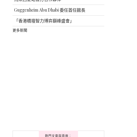
Guggenheim Abu Dhabi 委任首任館長
「香港橋壇智力博弈巔峰盛會」
更多新聞
熱門文章與頁面︰