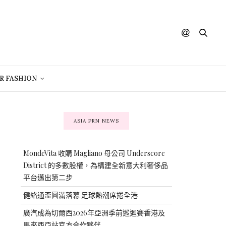
R FASHION
ASIA PRN NEWS
MondeVita 收購 Magliano 母公司 Underscore
District 的多數股權，為構建全新意大利奢侈品
平台邁出第二步
健絡通盃圓滿落幕 足球熱潮席捲全港
廣汽成為切爾西2026年亞洲季前巡迴賽香港及
馬來西亞站官方合作夥伴