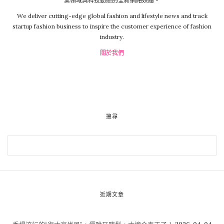
業領域與科技動態的全新網路媒體。
We deliver cutting-edge global fashion and lifestyle news and track
startup fashion business to inspire the customer experience of fashion
industry.
關於我們
搜尋
近期文章