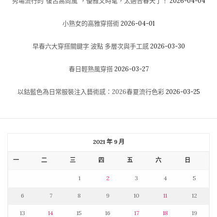
秀場流行的“復古高尚風”，優雅又時髦，太適合春天了！
2026-04-04
小熟女的高雅穿搭術
2026-04-01
早春六大穿搭關鍵字 波點 多層次與手工感
2026-03-30
春日輕熟風穿搭
2026-03-27
以鈷藍色為日常服裝注入藝術感：2026春夏流行色彩
2026-03-25
2021 年 9 月
一
二
三
四
五
六
日
1
2
3
4
5
6
7
8
9
10
11
12
13
14
15
16
17
18
19