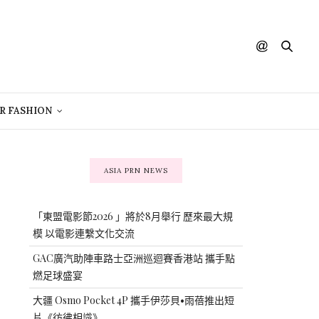
R FASHION
ASIA PRN NEWS
「東盟電影節2026 」將於8月舉行 歷來最大規
模 以電影連繫文化交流
GAC廣汽助陣車路士亞洲巡迴賽香港站 攜手點
燃足球盛宴
大疆 Osmo Pocket 4P 攜手伊莎貝•雨蓓推出短
片《彷彿相識》