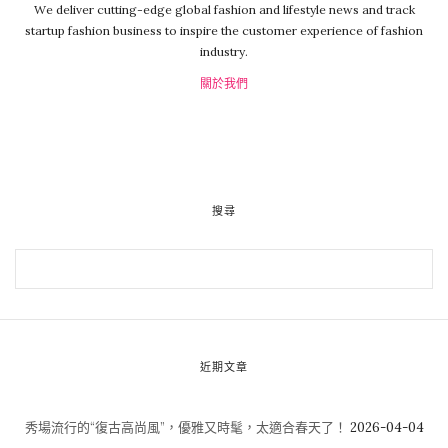
We deliver cutting-edge global fashion and lifestyle news and track
startup fashion business to inspire the customer experience of fashion
industry.
關於我們
搜尋
近期文章
秀場流行的“復古高尚風”，優雅又時髦，太適合春天了！
2026-04-04