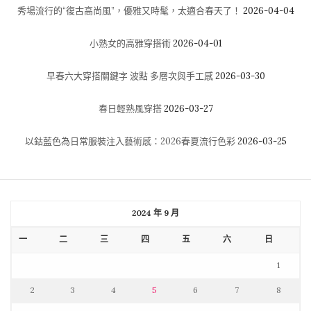
秀場流行的“復古高尚風”，優雅又時髦，太適合春天了！
2026-04-04
小熟女的高雅穿搭術
2026-04-01
早春六大穿搭關鍵字 波點 多層次與手工感
2026-03-30
春日輕熟風穿搭
2026-03-27
以鈷藍色為日常服裝注入藝術感：2026春夏流行色彩
2026-03-25
2024 年 9 月
一
二
三
四
五
六
日
1
2
3
4
5
6
7
8