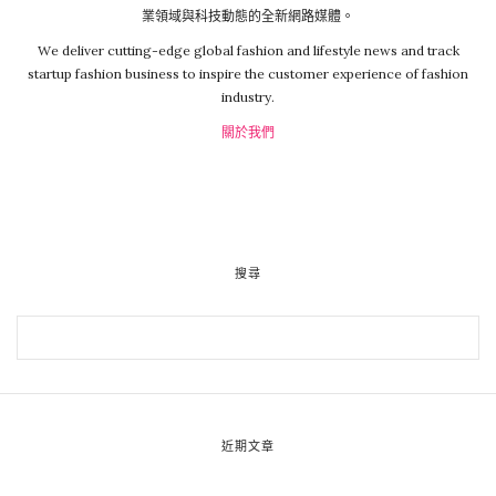
業領域與科技動態的全新網路媒體。
We deliver cutting-edge global fashion and lifestyle news and track
startup fashion business to inspire the customer experience of fashion
industry.
關於我們
搜尋
近期文章