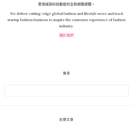
業領域與科技動態的全新網路媒體。
We deliver cutting-edge global fashion and lifestyle news and track
startup fashion business to inspire the customer experience of fashion
industry.
關於我們
搜尋
近期文章