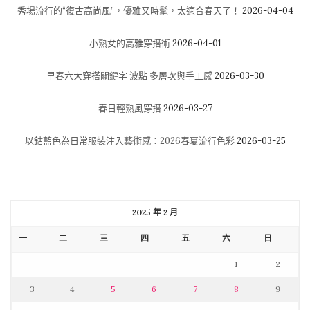
秀場流行的“復古高尚風”，優雅又時髦，太適合春天了！
2026-04-04
小熟女的高雅穿搭術
2026-04-01
早春六大穿搭關鍵字 波點 多層次與手工感
2026-03-30
春日輕熟風穿搭
2026-03-27
以鈷藍色為日常服裝注入藝術感：2026春夏流行色彩
2026-03-25
2025 年 2 月
一
二
三
四
五
六
日
1
2
3
4
5
6
7
8
9