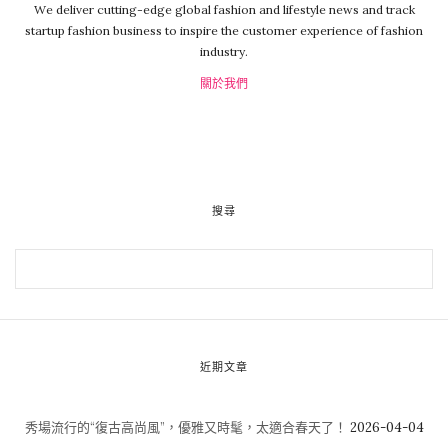
We deliver cutting-edge global fashion and lifestyle news and track
startup fashion business to inspire the customer experience of fashion
industry.
關於我們
搜尋
近期文章
秀場流行的“復古高尚風”，優雅又時髦，太適合春天了！
2026-04-04