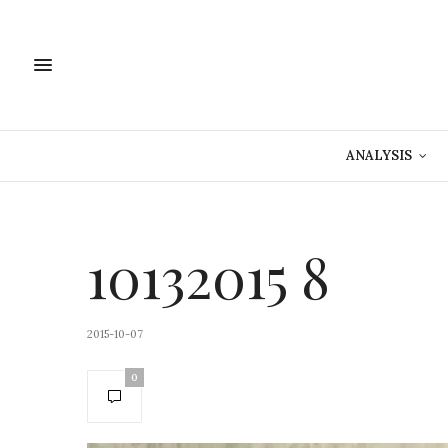
ANALYSIS
10132015 8
2015-10-07
0