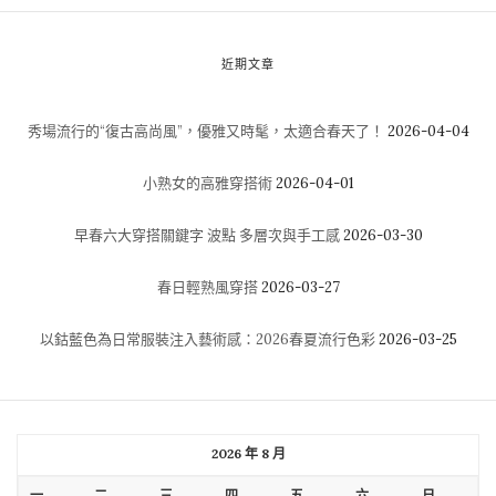
近期文章
秀場流行的“復古高尚風”，優雅又時髦，太適合春天了！
2026-04-04
小熟女的高雅穿搭術
2026-04-01
早春六大穿搭關鍵字 波點 多層次與手工感
2026-03-30
春日輕熟風穿搭
2026-03-27
以鈷藍色為日常服裝注入藝術感：2026春夏流行色彩
2026-03-25
2026 年 8 月
一
二
三
四
五
六
日