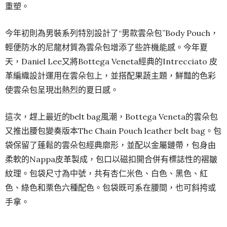
重塑。
今年初則為男裝系列特別設計了“男款雲朵包”Body Pouch，
輕便防水的尼龍材質為雲朵包增添了些許機能感。今年夏
天，Daniel Lee又將Bottega Veneta經典的Intrecciato 皮
革編織設計運用在雲朵包上，並搭配果蔬主題，鮮豔的色彩
使雲朵包呈現出熱烈的夏日感。
這次，趕上最近的belt bag風潮，Bottega Veneta的雲朵包
又推出腰包變奏版本The Chain Pouch leather belt bag。包
袋保留了蓬鬆的雲朵包經典廓形，並配以金屬鏈帶，包身由
柔軟的Nappa皮革製成，包口以磁扣開合併有標誌性的褶皺
紋理。包袋尺寸為中號，共有杏仁米色、白色、黑色、紅
色、綠色和栗色六種配色。包袋既可系在腰間，也可斜挎或
手拿。