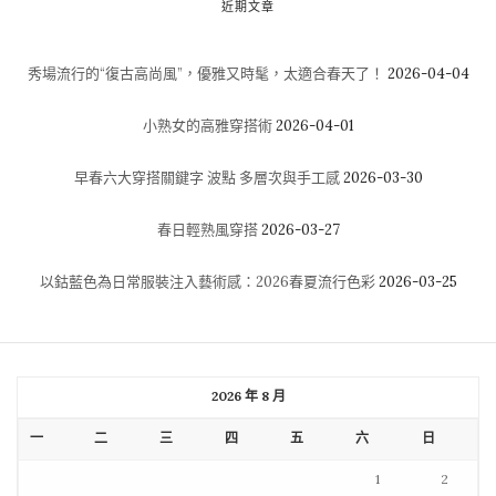
近期文章
秀場流行的“復古高尚風”，優雅又時髦，太適合春天了！
2026-04-04
小熟女的高雅穿搭術
2026-04-01
早春六大穿搭關鍵字 波點 多層次與手工感
2026-03-30
春日輕熟風穿搭
2026-03-27
以鈷藍色為日常服裝注入藝術感：2026春夏流行色彩
2026-03-25
2026 年 8 月
一
二
三
四
五
六
日
1
2