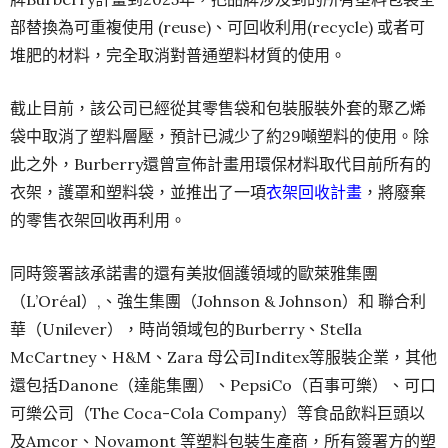
部替換為可重複使用 (reuse)、可回收利用(recycle) 或者可
堆肥的材料，完全取消對普通塑料材質的使用。
截止目前，該公司已經從其零售袋和包裝服裝外套的聚乙烯
袋中取消了塑料層壓，預計已減少了約29噸塑料的使用。除
此之外，Burberry還曾宣佈計畫用環保材料取代目前所有的
衣架，護罩和塑料袋，並推出了一項
衣架回收計畫
，將廢棄
的零售衣架回收再利用。
同時簽署該承諾書的還有美妝個護領域的歐萊雅集團
（L’Oréal）,、強生集團（Johnson & Johnson）和 聯合利
華（Unilever），時尚領域包的Burberry、Stella
McCartney、H&M、Zara 母公司Inditex等服裝企業，其他
還包括Danone（達能集團）、PepsiCo（百事可樂）、可口
可樂公司（The Coca-Cola Company）等食品飲料巨頭以
及Amcor、Novamont 等塑料包裝生產商，所有簽署方的塑