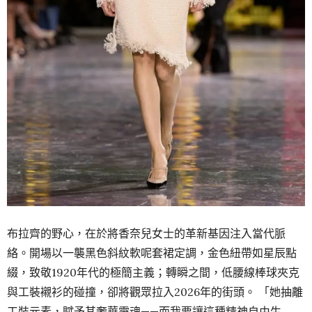
布拉齊的野心，在於將香奈兒女士的革新基因注入當代脈
絡。開場以一襲黑色斜紋軟呢套裙定調，金色紐帶如星辰點
綴，致敬1920年代的極簡主義；轉瞬之間，低腰線棒球夾克
與工裝襯衫的碰撞，卻將觀眾拉入2026年的街頭。 「她抽離
工裝元素，賦予其奢華靈魂——而我要讓這種精神自由生