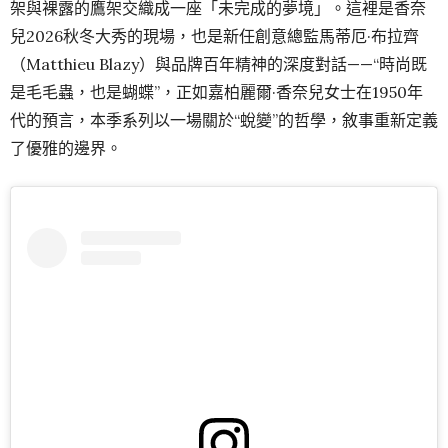
架與裸露的鷹架交織成一座「未完成的夢境」。這裡是香奈
兒2026秋冬大秀的現場，也是新任創意總監馬蒂厄·布拉齊
（Matthieu Blazy）與品牌百年精神的深度對話——“時尚既
是毛毛蟲，也是蝴蝶”，正如嘉柏麗爾·香奈兒女士在1950年
代的預言，本季系列以一場關於“蛻變”的哲學，敘事重新定義
了優雅的邊界。