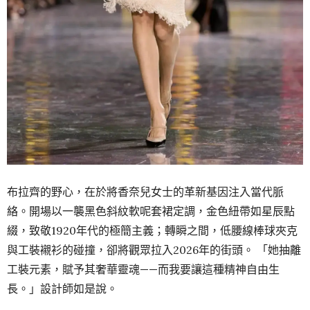
布拉齊的野心，在於將香奈兒女士的革新基因注入當代脈
絡。開場以一襲黑色斜紋軟呢套裙定調，金色紐帶如星辰點
綴，致敬1920年代的極簡主義；轉瞬之間，低腰線棒球夾克
與工裝襯衫的碰撞，卻將觀眾拉入2026年的街頭。 「她抽離
工裝元素，賦予其奢華靈魂——而我要讓這種精神自由生
長。」設計師如是說。