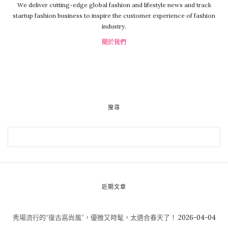
We deliver cutting-edge global fashion and lifestyle news and track
startup fashion business to inspire the customer experience of fashion
industry.
關於我們
搜尋
近期文章
秀場流行的“復古高尚風”，優雅又時髦，太適合春天了！
2026-04-04