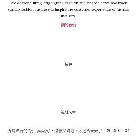
We deliver cutting-edge global fashion and lifestyle news and track
startup fashion business to inspire the customer experience of fashion
industry.
關於我們
搜尋
近期文章
秀場流行的“復古高尚風”，優雅又時髦，太適合春天了！
2026-04-04