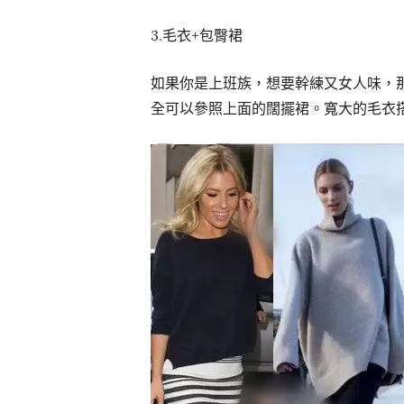
3.毛衣+包臀裙
如果你是上班族，想要幹練又女人味，
全可以參照上面的闊擺裙。寬大的毛衣搭