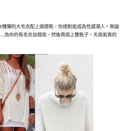
你慵懶的大毛衣配上過膝靴，你絕對能成為性感潮人。無論
……為你的長毛衣加個底，然後再搭上雙靴子，天高氣爽的