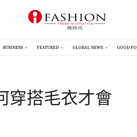
BUSINESS
FEATURED
GLOBAL NEWS
GOOD FO
何穿搭毛衣才會