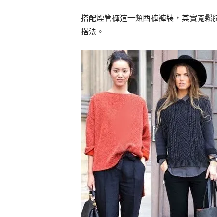
搭配煙管褲這一類西褲褲裝，其實寬鬆
搭法。