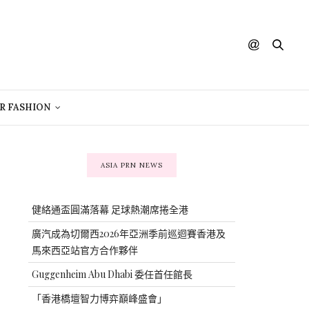
R FASHION
ASIA PRN NEWS
健絡通盃圓滿落幕 足球熱潮席捲全港
廣汽成為切爾西2026年亞洲季前巡迴賽香港及
馬來西亞站官方合作夥伴
Guggenheim Abu Dhabi 委任首任館長
「香港橋壇智力博弈巔峰盛會」