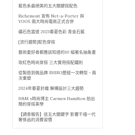
藍色系最絕美的五大關鍵搭配色
Richemont 宣佈 Net-a-Porter 與
YOOX 兩大時尚電商正式合併
礦石色當道 2023春夏色彩 青金石藍
[流行趨勢]駝色穿搭
藝術愛好者都應該知道的10 幅著名抽象畫
玫紅色時尚穿搭 三大實用搭配鐵則
從製造到做品牌 SHIRO歷經一次轉型、兩
次重塑
2024年春夏針織 解構設計三大趨勢
H&M x時尚博主 Carmen Hamilton 拍出
簡約穿搭美學
【調查報告】這五大關鍵字 影響千禧一代
奢侈品的消費習慣