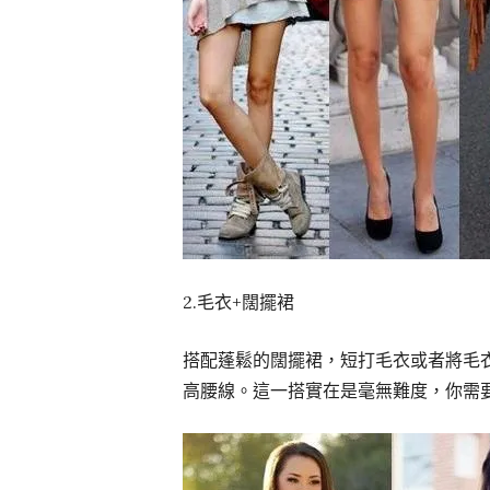
2.毛衣+闊擺裙
搭配蓬鬆的闊擺裙，短打毛衣或者將毛
高腰線。這一搭實在是毫無難度，你需