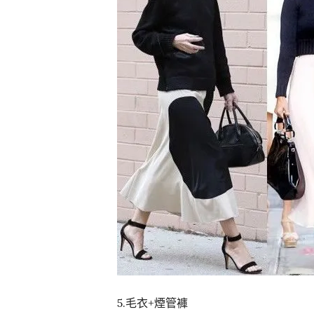
5.毛衣+煙管褲