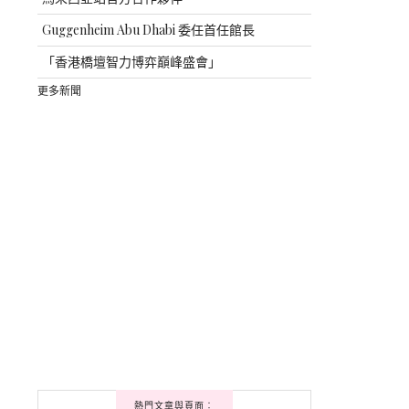
Guggenheim Abu Dhabi 委任首任館長
「香港橋壇智力博弈巔峰盛會」
更多新聞
熱門文章與頁面︰