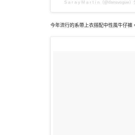
S a r a y M a r t í n（@dansvo
今年流行的系帶上衣搭配中性風牛仔褲