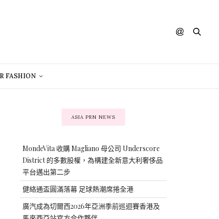
R FASHION
ASIA PRN NEWS
MondeVita 收購 Magliano 母公司 Underscore
District 的多數股權，為構建全新意大利奢侈品
平台邁出第二步
健絡通盃圓滿落幕 足球熱潮席捲全港
廣汽成為切爾西2026年亞洲季前巡迴賽香港及
馬來西亞站官方合作夥伴