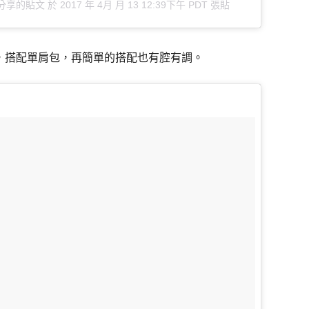
gue）分享的貼文
於
2017 年 4月 月 13 12:39下午 PDT
張貼
，搭配單肩包，再簡單的搭配也有腔有調。