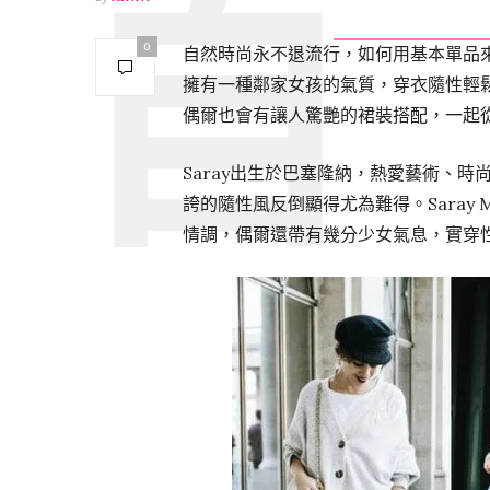
0
自然時尚永不退流行，如何用基本單品來展現時
擁有一種鄰家女孩的氣質，穿衣隨性輕
偶爾也會有讓人驚艷的裙裝搭配，一起從
Saray出生於巴塞隆納，熱愛藝術、
誇的隨性風反倒顯得尤為難得。Saray
情調，偶爾還帶有幾分少女氣息，實穿