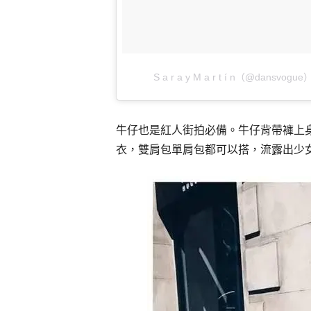
S a r a y M a r t í n（@dansv
牛仔也是紅人街拍必備。牛仔背帶褲上
衣，雙肩包單肩包都可以搭，流露出少