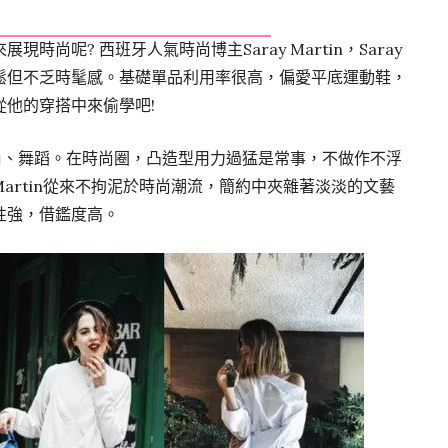
尚呢? 西班牙人氣時尚博主Saray Martin，Saray
鬆但不乏時髦感。基礎單品利用率很高，偏愛平底運動鞋，
他的穿搭中來偷學吧!
時尚、舞蹈。在時尚圈，凸造型用力過猛是常事，不做作不浮
 Martin從來不拘泥於時尚潮流，簡約中夾雜著淡淡的文藝
性強，借鑑度高。