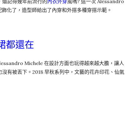
，還記得幾年前流行的
內衣外穿
風嗎? 這一次 Alessandro
徹底配飾化了，造型師給出了內穿和外搭多種穿搭示範。
裙都還在
essandro Michele 在設計方面也玩得越來越大膽，讓人
沒有被丟下。2018 早秋系列中，文藝的花卉印花、仙氣