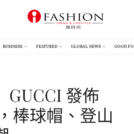
BUSINESS
FEATURED
GLOBAL NEWS
GOOD FO
GUCCI 發佈
系列，棒球帽、登山