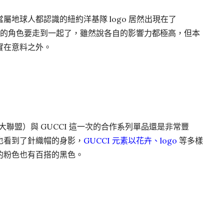
地球人都認識的紐約洋基隊 logo 居然出現在了
宙級的角色要走到一起了，雖然說各自的影響力都極高，但本
實在意料之外。
棒球大聯盟）與 GUCCI 這一次的合作系列單品還是非常豐
也看到了針織帽的身影，
GUCCI 元素以花卉、logo
等多樣
的粉色也有百搭的黑色。