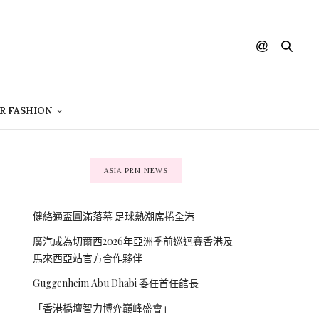
R FASHION
ASIA PRN NEWS
健絡通盃圓滿落幕 足球熱潮席捲全港
廣汽成為切爾西2026年亞洲季前巡迴賽香港及
馬來西亞站官方合作夥伴
Guggenheim Abu Dhabi 委任首任館長
「香港橋壇智力博弈巔峰盛會」