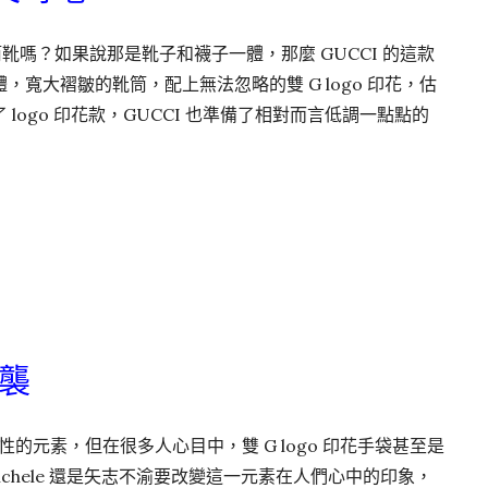
身長筒靴嗎？如果說那是靴子和襪子一體，那麼 GUCCI 的這款
寬大褶皺的靴筒，配上無法忽略的雙 G logo 印花，估
logo 印花款，GUCCI 也準備了相對而言低調一點點的
來襲
具代表性的元素，但在很多人心目中，雙 G logo 印花手袋甚至是
ro Michele 還是矢志不渝要改變這一元素在人們心中的印象，