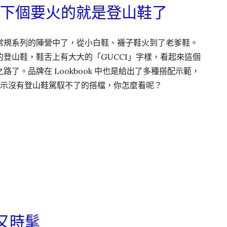
領域下個要火的就是登山鞋了
常規系列的陣營中了，從小白鞋、襪子鞋火到了老爹鞋。
配色的登山鞋，鞋舌上有大大的「GUCCI」字樣，看起來這個
了。品牌在 Lookbook 中也是給出了多種搭配示範，
 表示沒有登山鞋駕馭不了的搭檔，你怎麼看呢？
又時髦