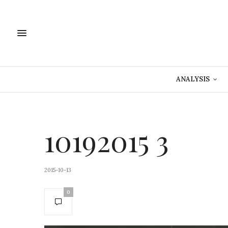
ANALYSIS
10192015 3
2015-10-13
0