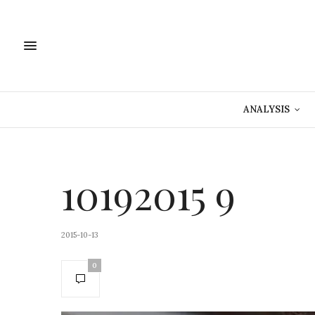
ANALYSIS
10192015 9
2015-10-13
0