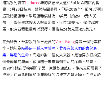
甜點系列會在
Ladurée
紐約麥德遜大道和SoHo區的店內售
賣，1月26日結束，雖然時間很短，但是2018全年都可以預訂
這款婚禮蛋糕。單塊蛋糕價格為20美元（約為130元人民
幣），整個蛋糕按客人數量定價，每位20美元，40位起做。
馬卡龍有四種數量可以選擇，價格為24美元至425美元。
在婚紗界，華裔設計師王薇薇的
Vera Wang
像是一個行業標
竿。她認為
時裝是一種人生隱喻
，
背後有著人們的喜怒哀
樂，鮮活的生命
。而婚紗對一個女人來說，是從穿衣打扮這
個最簡單的層面，預演關乎未來婚姻生活的序曲。於是，
1990年她在曼哈頓開了第一家婚紗旗艦店，後來又拓展到了
成衣，在眾多明星和中產階級的追捧下名聲大噪。而成立於
1862年的Ladurée則被稱為馬卡龍 的鼻祖，每年Ladurée都
會請著名的時裝設計師來為其設計甜點的包裝。