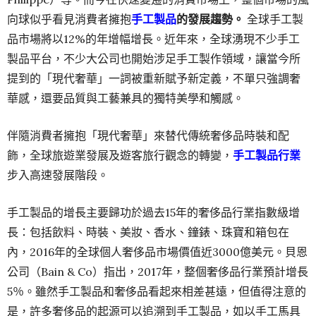
向球似乎看見消費者擁抱
手工製品
的發展趨勢。
全球手工製
品市場將以12%的年增幅增長。近年來，全球湧現不少手工
製品平台，不少大公司也開始涉足手工製作領域，讓當今所
提到的「現代奢華」一詞被重新賦予新定義，不單只強調奢
華感，還要品質與工藝兼具的獨特美學和觸感。
伴隨消費者擁抱「現代奢華」來替代傳統奢侈品時裝和配
飾，全球旅遊業發展及遊客旅行觀念的轉變，
手工製品行業
步入高速發展階段。
手工製品的增長主要歸功於過去15年的奢侈品行業指數級增
長：包括飲料、時裝、美妝、香水、鐘錶、珠寶和箱包在
內，2016年的全球個人奢侈品市場價值近3000億美元。貝恩
公司（Bain & Co）指出，2017年，整個奢侈品行業預計增長
5％。雖然手工製品和奢侈品看起來相差甚遠，但值得注意的
是，許多奢侈品的起源可以追溯到手工製品，如以手工馬具