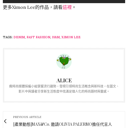
更多Ximon Lee的作品，請看
這裡
。
TAGS:
DENIM
,
FAST FASHION
,
H&M
,
XIMON LEE
ALICE
瘋時尚媒體採編小組掌握流行趨勢，發現引領時尚生活概念與新科技，在圖文、
影片中與讀者分享新生活態度中找滿足個人化的時尚題材與靈感。
PREVIOUS ARTICLE
[產業動態]MAX&Co. 邀請OLIVIA PALERMO擔任代言人