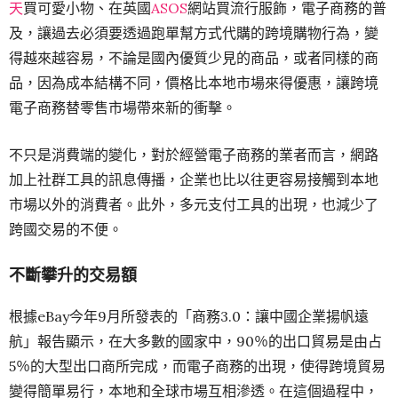
天
買可愛小物、在英國
ASOS
網站買流行服飾，電子商務的普
及，讓過去必須要透過跑單幫方式代購的跨境購物行為，變
得越來越容易，不論是國內優質少見的商品，或者同樣的商
品，因為成本結構不同，價格比本地市場來得優惠，讓跨境
電子商務替零售市場帶來新的衝擊。
不只是消費端的變化，對於經營電子商務的業者而言，網路
加上社群工具的訊息傳播，企業也比以往更容易接觸到本地
市場以外的消費者。此外，多元支付工具的出現，也減少了
跨國交易的不便。
不斷攀升的交易額
根據eBay今年9月所發表的「商務3.0：讓中國企業揚帆遠
航」報告顯示，在大多數的國家中，90％的出口貿易是由占
5％的大型出口商所完成，而電子商務的出現，使得跨境貿易
變得簡單易行，本地和全球市場互相滲透。在這個過程中，