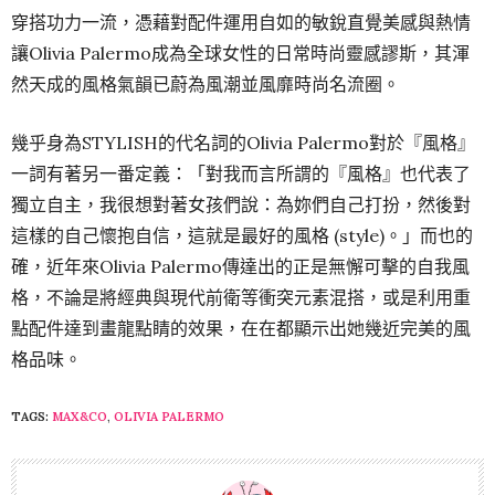
穿搭功力一流，憑藉對配件運用自如的敏銳直覺美感與熱情
讓Olivia Palermo成為全球女性的日常時尚靈感謬斯，其渾
然天成的風格氣韻已蔚為風潮並風靡時尚名流圈。
幾乎身為STYLISH的代名詞的Olivia Palermo對於『風格』
一詞有著另一番定義：「對我而言所謂的『風格』也代表了
獨立自主，我很想對著女孩們說：為妳們自己打扮，然後對
這樣的自己懷抱自信，這就是最好的風格 (style)。」而也的
確，近年來Olivia Palermo傳達出的正是無懈可擊的自我風
格，不論是將經典與現代前衛等衝突元素混搭，或是利用重
點配件達到畫龍點睛的效果，在在都顯示出她幾近完美的風
格品味。
TAGS:
MAX&CO
,
OLIVIA PALERMO