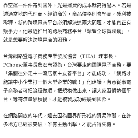
靠空運一件件寄到國外，光是運費的成本就高得嚇人。若是
透過當地的代理商、經銷商等，商品價格則會墊高，獲利被
稀釋，新的跨境電商平台必須解決這兩大問題，才能真正有
競爭力。他最近推出的跨境商務平台「聚豐全球貿聯網」，
就是想要解決跨境電商的困難。
台灣網路暨電子商務產業發展協會（TIEA）理事長、
PChome董事長詹宏志認為，台灣要走向國際電子商務，要
「集體往外走＋一流店家＋友善平台」才能成功，「網路才
能讓中小企業打一個大型企業的戰！」他建議，有意從事電
子商務者可把流程做順，把規模做出來，讓大家習慣這個平
台，等待流量累積後，才能複製成功經驗到國際。
在網路開放的年代，過去因為國界所形成的貿易障礙，在許
多地方已經被突破，唯有主動出擊，才能占得先機。