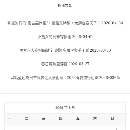
近期文章
秀場流行的“復古高尚風”，優雅又時髦，太適合春天了！
2026-04-04
小熟女的高雅穿搭術
2026-04-01
早春六大穿搭關鍵字 波點 多層次與手工感
2026-03-30
春日輕熟風穿搭
2026-03-27
以鈷藍色為日常服裝注入藝術感：2026春夏流行色彩
2026-03-25
2026 年 8 月
一
二
三
四
五
六
日
1
2