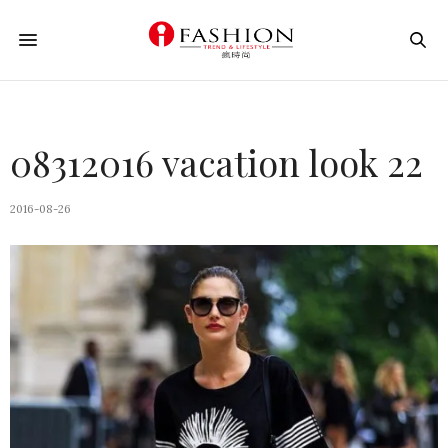
08312016 vacation look 22
2016-08-26