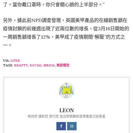
了。當你戴口罩時，你只會關心臉的上半部分。”
另外，據此前NPD調查發現，英國美甲產品的在線銷售額在
疫情封鎖的前幾週出現了近兩位數的增長，從3月16日開始的
一周銷售額增長了12%，美甲成了疫情期間“解壓”的方式之
一。
VIA:
LUXE
TAGS:
BEAUTY
,
SOCIAL MEDIA
,
美妝報告
LEON
時尚控 攝影控 旅行控 並且對跳舞和音樂重度沉迷患者