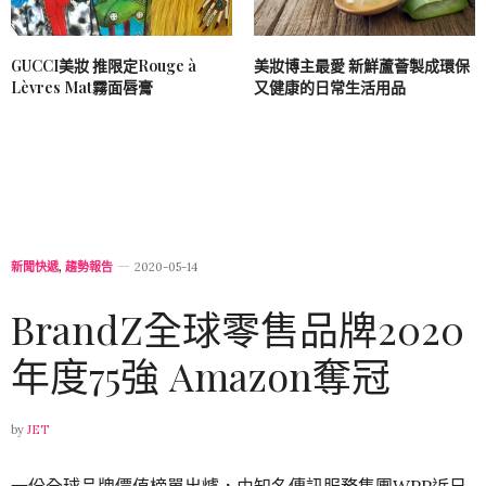
GUCCI美妝 推限定Rouge à
美妝博主最愛 新鮮蘆薈製成環保
Lèvres Mat霧面唇膏
又健康的日常生活用品
新聞快遞
,
趨勢報告
2020-05-14
BrandZ全球零售品牌2020
年度75強 Amazon奪冠
by
JET