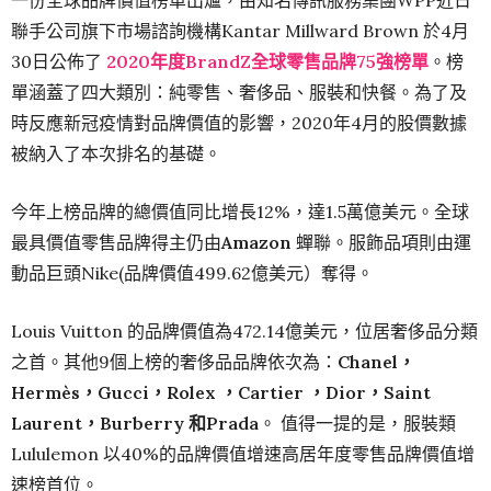
一份全球品牌價值榜單出爐，由知名傳訊服務集團WPP近日
聯手公司旗下市場諮詢機構Kantar Millward Brown 於4月
30日公佈了
2020年度BrandZ全球零售品牌75強榜單
。榜
單涵蓋了四大類別：純零售、奢侈品、服裝和快餐。為了及
時反應新冠疫情對品牌價值的影響，2020年4月的股價數據
被納入了本次排名的基礎。
今年上榜品牌的總價值同比增長12%，達1.5萬億美元。全球
最具價值零售品牌得主仍由
Amazon
蟬聯。服飾品項則由運
動品巨頭Nike(品牌價值499.62億美元）奪得。
Louis Vuitton 的品牌價值為472.14億美元，位居奢侈品分類
之首。其他9個上榜的奢侈品品牌依次為：
Chanel，
Hermès，Gucci，Rolex ，Cartier ，Dior，Saint
Laurent，Burberry 和Prada
。 值得一提的是，服裝類
Lululemon 以40%的品牌價值增速高居年度零售品牌價值增
速榜首位。