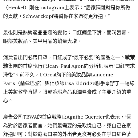
（Henkel）則在Instagram上表示：“居家隔離就是你所做
的貢獻，Schwarzkopf將幫你在家過得更舒適。”
最後則是熱銷產品品類的變化：口紅銷量下滑，而潤唇膏、
眼部美妝品、美甲用品的銷量大增。
消費者出門必帶口罩，口紅成了“最不必要”的產品之一。
歐萊
雅
集團的首席執行官Jean-Paul Agon向分析師表示“口紅需求
滯後”。前不久，L’Oreal旗下的美妝品牌Lancome
Paris（蘭蔻巴黎）與化妝師Lisa Eldridge聯手舉辦了一場線
上美妝教學直播，眼部遮瑕產品和潤唇膏成了主要介紹的重
心。
廣告公司TBWA的首席戰略官Agathe Guerrier也表示，“因
為對於居家者而言，她們最需要的是取悅自己，讓自己在家
舒適即可；對於戴著口罩的外出者更沒有必要在乎口紅色號