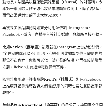
勁增長。法國美妝巨頭歐萊雅集團（L’Oreal）的財報稱，今
年第一季度歐萊雅全球化妝品市場銷售額同比下降了約8%，
而電商渠道銷售額同比大增52.6%。
再次是美妝品牌們開始充分利用並依賴 Instagram、
Facebook、微信、直播平台等社交媒體，與粉絲直接互動。
比如
Revlon（露華濃）
最近就在Instagram上告訴粉絲們，
“宅在家的你可以不用化妝，但是化妝能夠幫到你。即便你的
那位不在身旁，你也可以化一雙好看的睫毛。”而在疫情爆發
之前，Relvon主要通過電視廣告宣傳。
歐萊雅集團旗下護膚品牌
Kiehl’s（科顏氏）
則在Facebook
上推廣其護手霜時告訴人們“勤洗手的同時也要注意防護手部
乾燥”。
美髮品牌
Schwarzkopf（施華蔻）
的母公司、德國漢高集團