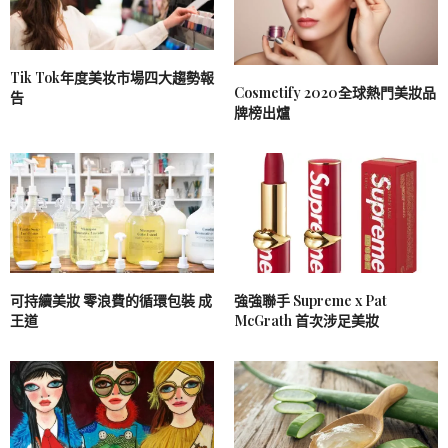
Tik Tok年度美妆市場四大趨勢報
Cosmetify 2020全球熱門美妝品
告
牌榜出爐
可持續美妝 零浪費的循環包裝 成
強強聯手 Supreme x Pat
王道
McGrath 首次涉足美妝