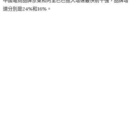
中國電商品牌京東和阿里巴巴進入增速最快前十強，品牌增
速分別是24%和16%。