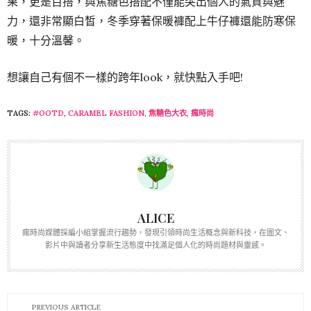
果，更是百搭，與焦糖色搭配不僅能突出個人的氣質與魅
力，還非常顯白皙，冬季穿著保暖褲配上牛仔褲還能防寒保
暖，十分溫馨。
想讓自己有個不一樣的跨年look，就快點入手吧!
TAGS:
#OOTD
,
CARAMEL FASHION
,
焦糖色大衣
,
瘋時尚
ALICE
瘋時尚媒體採編小組掌握流行趨勢，發現引領時尚生活概念與新科技，在圖文、
影片中與讀者分享新生活態度中找滿足個人化的時尚題材與靈感。
PREVIOUS ARTICLE