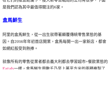
是我們認為其中最值得關注的6家。
盒馬鮮生
阿里的盒馬鮮生，從一出生就帶著顛覆傳統零售業態的基
因。自2016年年初首店開業，盒馬每開一出一家新店，都會
如網紅般受到熱捧。
就像所有的零售從業者都去義大利都去學習超市+餐飲業態的
Eataly
一樣，盒馬鮮生用數千乃至上萬平方米的面積複製了
這一場景：一個近乎生鮮大賣場、海鮮市場和餐廳的結合
體，並通過3公里半小時送達的精確流量運營及門店體驗互
動，來實現
流量變現
。