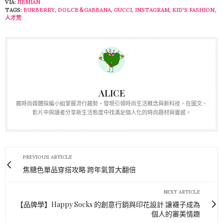
VIA:
JIEMIAN
TAGS:
BURBERRY
,
DOLCE＆GABBANA
,
GUCCI
,
INSTAGRAM
,
KID'S FASHION
,
人才荒
ALICE
瘋時尚媒體採編小組掌握流行趨勢，發現引領時尚生活概念與新科技，在圖文、
影片中與讀者分享新生活態度中找滿足個人化的時尚題材與靈感。
PREVIOUS ARTICLE
焦糖色單品穿搭攻略 跨年氣質大翻倍
NEXT ARTICLE
【品牌學】Happy Socks 的創意行銷與印花設計 讓襪子成為
個人的審美情趣