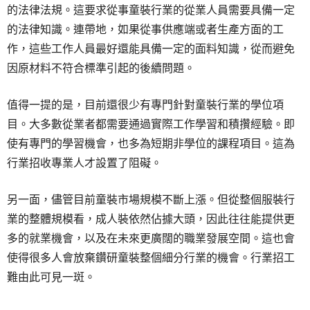
的法律法規。這要求從事童裝行業的從業人員需要具備一定
的法律知識。連帶地，如果從事供應端或者生產方面的工
作，這些工作人員最好還能具備一定的面料知識，從而避免
因原材料不符合標準引起的後續問題。
值得一提的是，目前還很少有專門針對童裝行業的學位項
目。大多數從業者都需要通過實際工作學習和積攢經驗。即
使有專門的學習機會，也多為短期非學位的課程項目。這為
行業招收專業人才設置了阻礙。
另一面，儘管目前童裝市場規模不斷上漲。但從整個服裝行
業的整體規模看，成人裝依然佔據大頭，因此往往能提供更
多的就業機會，以及在未來更廣闊的職業發展空間。這也會
使得很多人會放棄鑽研童裝整個細分行業的機會。行業招工
難由此可見一斑。