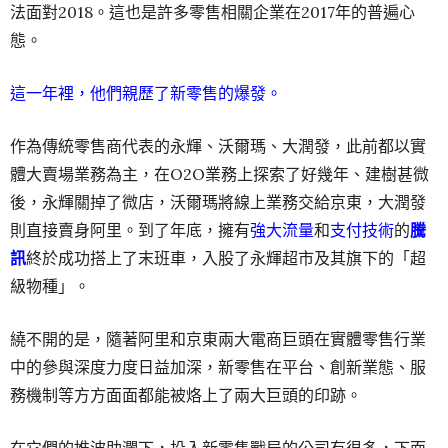
法面對2018。這也是許多零售相關企業在2017年的普遍心
態。
這一年裡，他們親歷了新零售的爆發。
作為傳統零售商代表的永輝、沃爾瑪、大潤發，此前都以實
體大賣場業務為主，在O2O業務上探索了好幾年、建樹甚微
後，永輝關掉了微店，沃爾瑪將線上業務交給京東，大潤發
則直接賣身阿里。到了年底，擁有
強大流量
和
支付技術
的
騰
訊
終於成功搭上了末班車，入股了永輝超市及其旗下的「超
級物種」。
繞不開的是，隨著阿里和京東兩大電商巨頭在實體零售行業
中的參與深度力度日益加深，新零售在平台、創新業態、服
務機制等方方面面都能被烙上了兩大巨頭的印跡。
在它們的推波助瀾下，投入新零售戰局的公司有很多，下面