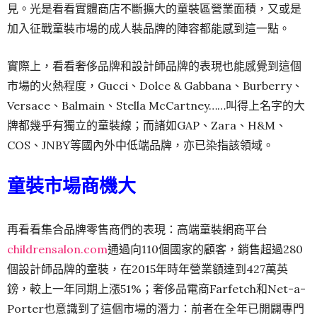
見。光是看看實體商店不斷擴大的童裝區營業面積，又或是
加入征戰童裝市場的成人裝品牌的陣容都能感到這一點。
實際上，看看奢侈品牌和設計師品牌的表現也能感覺到這個
市場的火熱程度，Gucci、Dolce & Gabbana、Burberry、
Versace、Balmain、Stella McCartney……叫得上名字的大
牌都幾乎有獨立的童裝線；而諸如GAP、Zara、H&M、
COS、JNBY等國內外中低端品牌，亦已染指該領域。
童裝市場商機大
再看看集合品牌零售商們的表現：高端童裝網商平台
childrensalon.com
通過向110個國家的顧客，銷售超過280
個設計師品牌的童裝，在2015年時年營業額達到427萬英
鎊，較上一年同期上漲51%；奢侈品電商Farfetch和Net-a-
Porter也意識到了這個市場的潛力：前者在全年已開闢專門