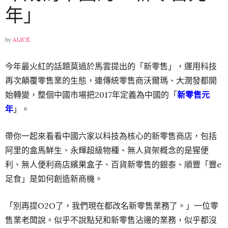
年」
by
ALICE
今年最火紅的話題莫過於馬雲提出的「新零售」，運用科技
再次顛覆零售業的生態，連傳統零售商沃爾瑪、大潤發都開
始轉變，整個中國市場把2017年定義為中國的「
新零售元
年
」。
帶你一起來看看中國六家以科技為核心的新零售商店，包括
阿里的盒馬鮮生、永輝超級物種、無人貨架概念的是猩便
利、無人便利商店繽果盒子、百貨新零售的銀泰、順豐「豐e
足食」是如何創造新商機。
「別再提O2O了，我們現在都改名新零售業務了。」一位零
售業老闆說。似乎不說點兒和新零售沾邊的業務，似乎都沒