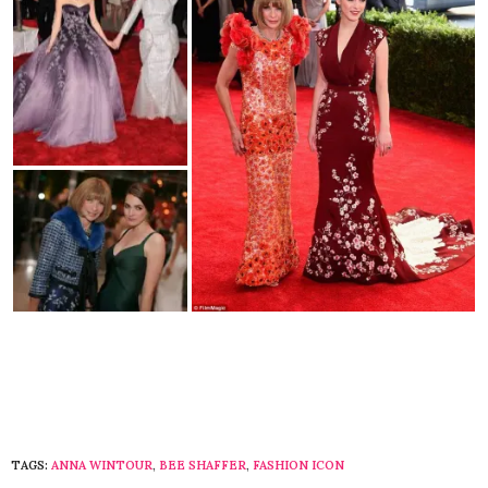
TAGS:
ANNA WINTOUR
,
BEE SHAFFER
,
FASHION ICON