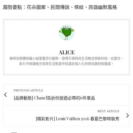
趨勢要點：花朵圖案、民間傳說、條紋、詼諧幽默風格
ALICE
瘋時尚媒體採編小組掌握流行趨勢，發現引領時尚生活概念與新科技，在圖文、
影片中與讀者分享新生活態度中找滿足個人化的時尚題材與靈感。
PREVIOUS ARTICLE
[品牌動態] Chanel告訴你旅遊必帶的6件單品
NEXT ARTICLE
[精彩影片] Louis Vuitton 2016 春夏巴黎時裝秀