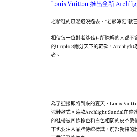
Louis Vuitton 推出全新 Archl
老爹鞋的風潮還沒過去，“老爹涼鞋”就已
相信每一位對老爹鞋有所瞭解的人都不會對Louis
的Triple S兩分天下的鞋款，Arch
者。
為了迎接即將到來的夏天，Louis Vuit
涼鞋款式。這款Archlight San
的鞋帶被四條棕色和白色相間的皮革繫帶
下也要注入品牌傳統標識。前部獨特的