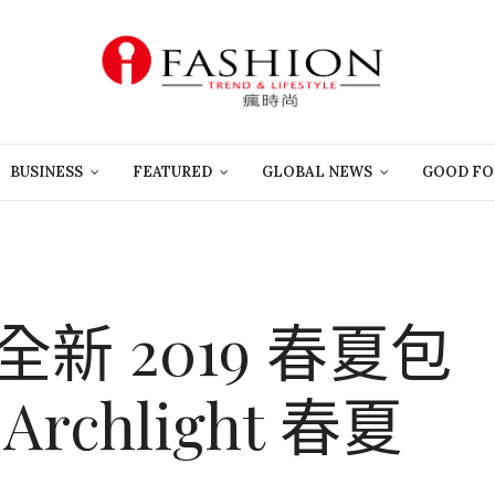
BUSINESS
FEATURED
GLOBAL NEWS
GOOD FO
on 全新 2019 春夏包
rchlight 春夏