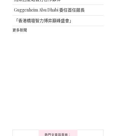
Guggenheim Abu Dhabi 委任首任館長
「香港橋壇智力博弈巔峰盛會」
更多新聞
熱門文章與頁面︰