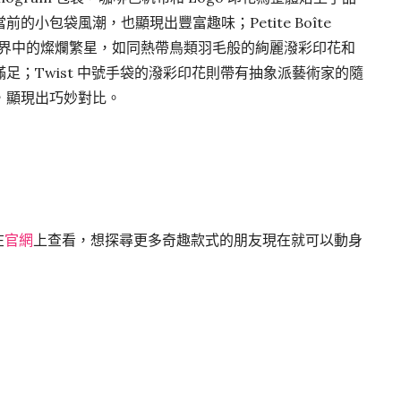
小包袋風潮，也顯現出豐富趣味；Petite Boîte
異世界中的燦爛繁星，如同熱帶鳥類羽毛般的絢麗潑彩印花和
足；Twist 中號手袋的潑彩印花則帶有抽象派藝術家的隨
，顯現出巧妙對比。
在
官網
上查看，想探尋更多奇趣款式的朋友現在就可以動身