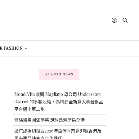
R FASHION
ASIA PRN NEWS
MondeVita 收購 Magliano 母公司 Underscore
District 的多數股權，為構建全新意大利奢侈品
平台邁出第二步
健絡通盃圓滿落幕 足球熱潮席捲全港
廣汽成為切爾西2026年亞洲季前巡迴賽香港及
馬來西亞站官方合作夥伴