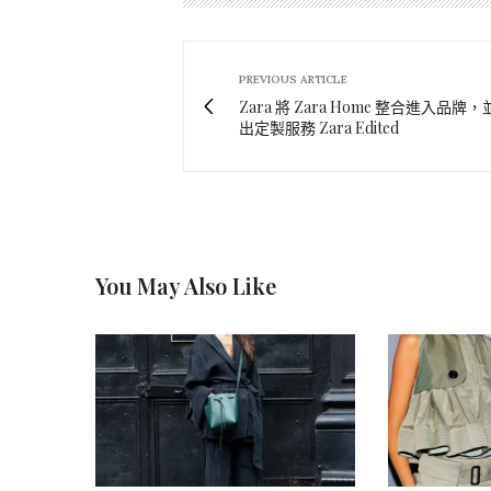
PREVIOUS ARTICLE
Zara 將 Zara Home 整合進入品牌
出定製服務 Zara Edited
You May Also Like