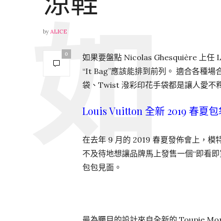
涼鞋
by
ALICE
0
如果要盤點 Nicolas Ghesquière 
“It Bag”應該能排到前列。 適合各種場
袋、Twist 潑彩印花手袋都是讓人愛
Louis Vuitton 全新 2019 春
在去年 9 月的 2019 春夏發佈會
不及待地想讓品牌馬上發售一個“即看即
包包見面。
最為矚目的設計來自全新的 Toupie M