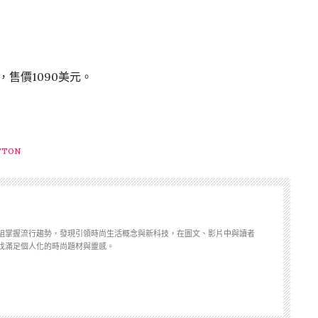
網，售價1090美元。
TTON
組掌握流行趨勢，發現引領時尚生活概念與新科技，在圖文、影片中與讀者
找滿足個人化的時尚題材與靈感。