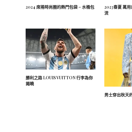
2024 席捲時尚圈的熱門包袋 – 水桶包
2023春夏 
流
勝利之路 LOUIS VUITTON 行李為你
揭曉
男士穿出秋天