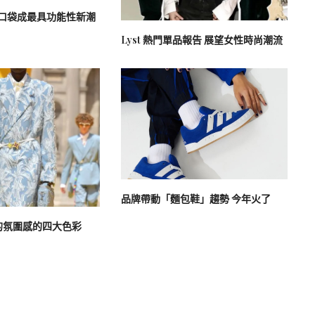
萬用口袋成最具功能性新潮
Lyst 熱門單品報告 展望女性時尚潮流
品牌帶動「麵包鞋」趨勢 今年火了
的氛圍感的四大色彩