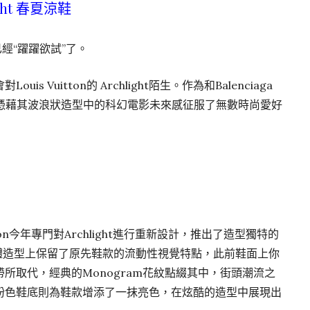
ight 春夏涼鞋
經“躍躍欲試”了。
 Vuitton的 Archlight陌生。作為和Balenciaga
light憑藉其波浪狀造型中的科幻電影未來感征服了無數時尚愛好
ton今年專門對Archlight進行重新設計，推出了造型獨特的
dal在整體造型上保留了原先鞋款的流動性視覺特點，此前鞋面上你
所取代，經典的Monogram花紋點綴其中，街頭潮流之
粉色鞋底則為鞋款增添了一抹亮色，在炫酷的造型中展現出