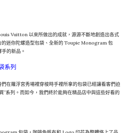
上任 Louis Vuitton 以來所做出的成就，源源不斷地創造出各式
合的迷你陀螺造型包袋、全新的 Toupie Monogram 包
不釋手的新品。
夏包袋系列
上，模特們在羅浮宮秀場裡穿梭時手裡所拿的包袋已經讓看客們迫
買”系列。而如今，我們終於能夠在精品店中與這些好看的
onogram 包袋，咖啡色帆布和 Logo 印花為整體烙上了品