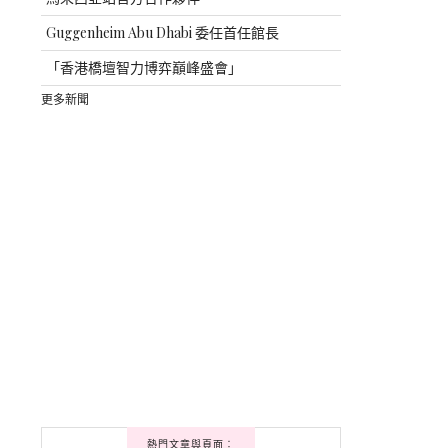
Guggenheim Abu Dhabi 委任首任館長
「香港橋壇智力博弈巔峰盛會」
更多新聞
熱門文章與頁面︰