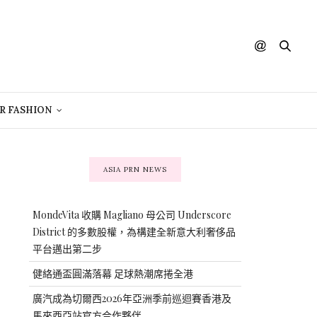
R FASHION
ASIA PRN NEWS
MondeVita 收購 Magliano 母公司 Underscore
District 的多數股權，為構建全新意大利奢侈品
平台邁出第二步
健絡通盃圓滿落幕 足球熱潮席捲全港
廣汽成為切爾西2026年亞洲季前巡迴賽香港及
馬來西亞站官方合作夥伴