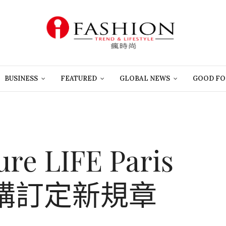
BUSINESS
FEATURED
GLOBAL NEWS
GOOD FO
e LIFE Paris
購訂定新規章