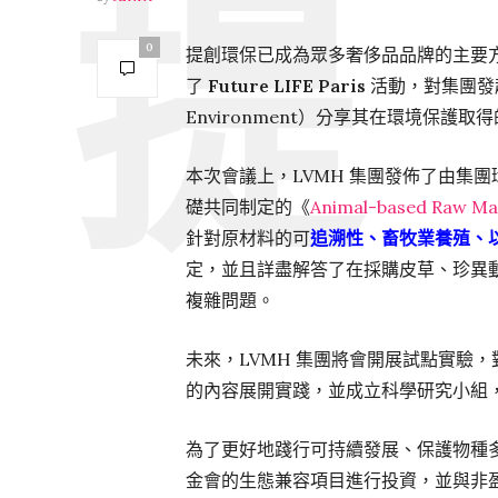
0
提創環保已成為眾多奢侈品品牌的主要
了
Future LIFE Paris
活動，對集團發起的可
Environment）分享其在環境保
本次會議上，LVMH 集團發佈了由集
礎共同制定的《
Animal-based Raw Mat
針對原材料的可
追溯性、畜牧業養殖、
定，並且詳盡解答了在採購皮草、珍異
複雜問題。
未來，LVMH 集團將會開展試點實驗，對《Anima
的內容展開實踐，並成立科學研究小組
為了更好地踐行可持續發展、保護物種多樣性，LV
金會的生態兼容項目進行投資，並與非盈利環保基