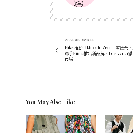
PREVIOUS ARTICLE
Nike 推動「Move to Zero」零廢
聯手Puma推出新品牌、Forever 21
市場
You May Also Like