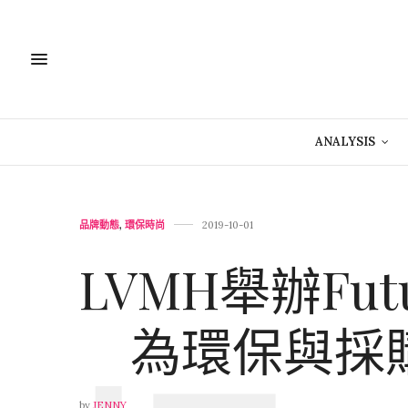
ANALYSIS
品牌動態
,
環保時尚
2019-10-01
LVMH舉辦Futur
為環保與採
by
JENNY