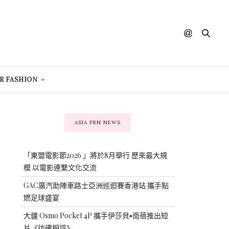
R FASHION
ASIA PRN NEWS
「東盟電影節2026 」將於8月舉行 歷來最大規
模 以電影連繫文化交流
GAC廣汽助陣車路士亞洲巡迴賽香港站 攜手點
燃足球盛宴
大疆 Osmo Pocket 4P 攜手伊莎貝•雨蓓推出短
片《彷彿相識》