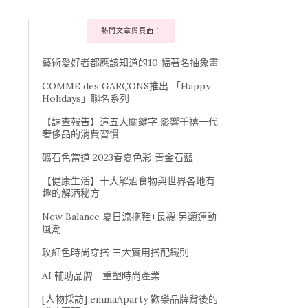
熱門文章與頁面︰
藝術愛好者都應該知道的10 幅著名抽象畫
COMME des GARÇONS推出 「Happy
Holidays」聯名系列
【調查報告】這五大關鍵字 影響千禧一代
奢侈品的消費習慣
礦石色當道 2023春夏色彩 青金石藍
【健康生活】十大解酒食物與世界各地有
趣的解酒秘方
New Balance 夏日涼拖鞋+長襪 另類運動
風潮
玫紅色時尚穿搭 三大實用搭配鐵則
AI 輔助品牌 重塑時尚產業
[人物採訪] emmaAparty 歡樂品牌背後的