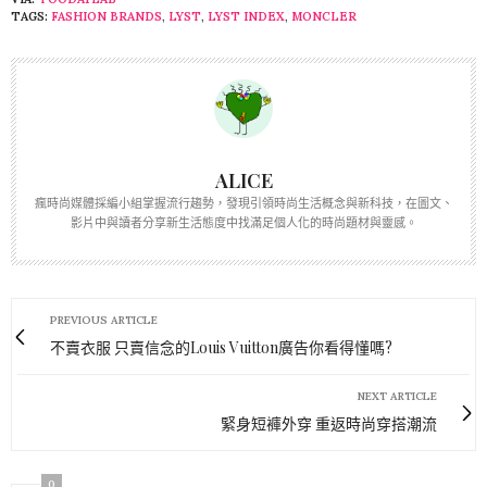
TAGS:
FASHION BRANDS
,
LYST
,
LYST INDEX
,
MONCLER
ALICE
瘋時尚媒體採編小組掌握流行趨勢，發現引領時尚生活概念與新科技，在圖文、
影片中與讀者分享新生活態度中找滿足個人化的時尚題材與靈感。
PREVIOUS ARTICLE
不賣衣服 只賣信念的Louis Vuitton廣告你看得懂嗎?
NEXT ARTICLE
緊身短褲外穿 重返時尚穿搭潮流
0