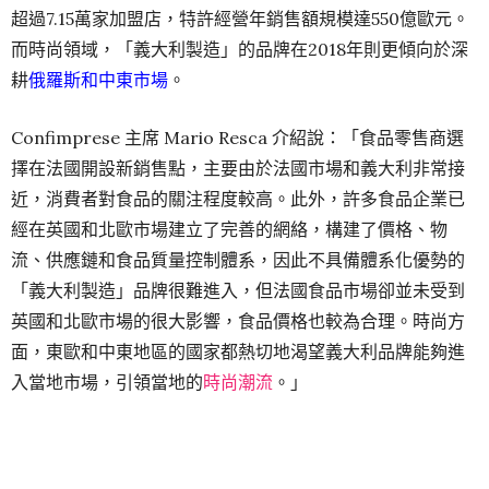
超過7.15萬家加盟店，特許經營年銷售額規模達550億歐元。
而時尚領域，「義大利製造」的品牌在2018年則更傾向於深
耕
俄羅斯和中東市場
。
Confimprese 主席 Mario Resca 介紹說：「食品零售商選
擇在法國開設新銷售點，主要由於法國市場和義大利非常接
近，消費者對食品的關注程度較高。此外，許多食品企業已
經在英國和北歐市場建立了完善的網絡，構建了價格、物
流、供應鏈和食品質量控制體系，因此不具備體系化優勢的
「義大利製造」品牌很難進入，但法國食品市場卻並未受到
英國和北歐市場的很大影響，食品價格也較為合理。時尚方
面，東歐和中東地區的國家都熱切地渴望義大利品牌能夠進
入當地市場，引領當地的
時尚潮流
。」