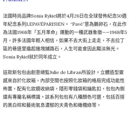
法國時尚品牌Sonia Rykiel將於4月26日在全球發佈紀念50週
年紀念系列LEPAVÉPARISIEN。 “Pavé”意為鵝卵石，在此作
為法國1968年「五月革命」運動的一種武器象徵——1968年5
月，許多法國年輕人相信，如果不去大街上走走，不去拉丁
區的巷道里撬起幾塊鋪路石，人生可能會因此黯淡無光。
Sonia Rykiel就於同年成立。
這款新包包由創意總監Julie de Libran所設計。立體造型靈
感來自於化妝箱，內部空間也按照化妝箱的格局完成功能性
佈置，配有化妝鏡收納袋，隱形零錢袋和鑰匙扣，包包內側
還有專屬名稱標識。該系列包包有八種顏色可選，包括百搭
的黑白棕和藝術氣息濃郁的天青色和橄欖綠等。