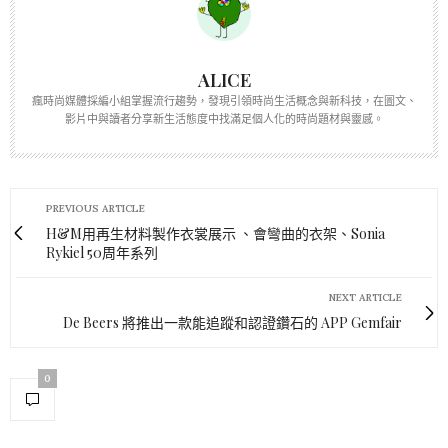
ALICE
瘋時尚媒體採編小組掌握流行趨勢，發現引領時尚生活概念與新科技，在圖文、
影片中與讀者分享新生活態度中找滿足個人化的時尚題材與靈感。
PREVIOUS ARTICLE
H&M用再生材料製作衣裳展示 、會彎曲的衣架、Sonia
Rykiel 50周年系列
NEXT ARTICLE
De Beers 將推出一款能追蹤和認證鑽石的 APP Gemfair
0