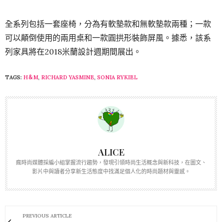
全系列包括一套座椅，分為有軟墊款和無軟墊款兩種；一款
可以顛倒使用的兩用桌和一款圓拱形裝飾屏風。據悉，該系
列家具將在2018米蘭設計週期間展出。
TAGS:
H＆M
,
RICHARD YASMINE
,
SONIA RYKIEL
ALICE
瘋時尚媒體採編小組掌握流行趨勢，發現引領時尚生活概念與新科技，在圖文、
影片中與讀者分享新生活態度中找滿足個人化的時尚題材與靈感。
PREVIOUS ARTICLE