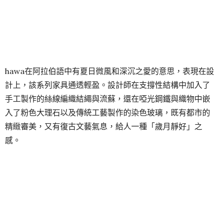
hawa在阿拉伯語中有夏日微風和深沉之愛的意思，表現在設
計上，該系列家具通透輕盈。設計師在支撐性結構中加入了
手工製作的絲線編織結繩與流蘇，還在啞光鋼鐵與織物中嵌
入了粉色大理石以及傳統工藝製作的染色玻璃，既有都市的
精緻審美，又有復古文藝氣息，給人一種「歲月靜好」之
感。