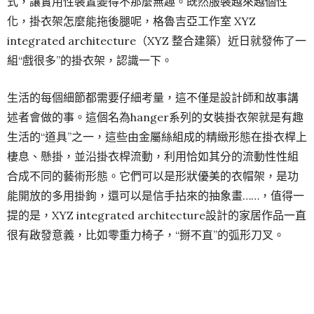
式，讓實用性裝置變得不那麼無趣。既然服裝越來越個性
化，掛衣架怎麼能拖後腿呢，格魯吉亞工作室 XYZ
integrated architecture（XYZ 整合建築）近日就發佈了一
組“戲很多”的掛衣架，認識一下。
生活的每個細節都需要仔細考量，這不僅是設計師和故事講
述者會做的事。這個名為hanger系列的女裝掛衣架就是有趣
生活的“道具”之一，這些由金屬絲組成的精緻形態在掛衣桿上
棲息、懸掛，並沿掛衣桿流動，利用恰如其分的流動性性組
合成不同的藝術形態。它們可以是形狀優美的衣帽架，是功
能開放的多用掛鉤，還可以是信手拈來的抽象畫……，值得一
提的是，XYZ integrated architecture設計的家居作品一直
很有啟發意義，比如零重力椅子，“掰不直”的弧形刀叉。