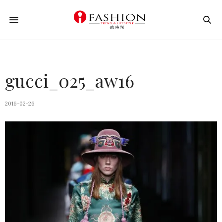
gucci_025_aw16
2016-02-26