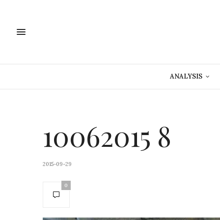
ANALYSIS
10062015 8
2015-09-29
0