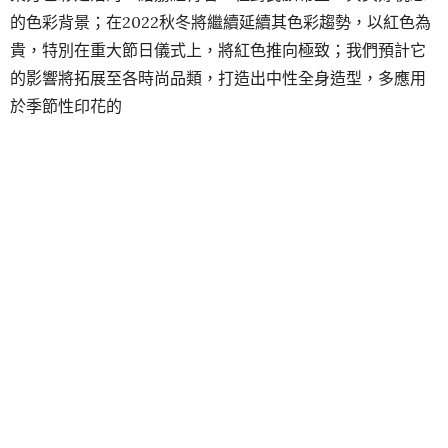
在唐朝著名畫作中， “荔紅紅”可以是西域使臣衣服上的鮮豔
明麗，也可以是山間楓葉的層林盡染。中國美術學院色彩研
究所所長、中國流行色協會副會長宋先生曾說道： 荔紅如今
變得時尚，更符合年輕人的願望，所以我們選擇它作為未來
的流行趨勢。
東方色彩是活的，給荔紅有著一種對民族希望，與美好祝愿
的色彩背景；在2022秋冬將繼續延續其色彩趨勢，以紅色為