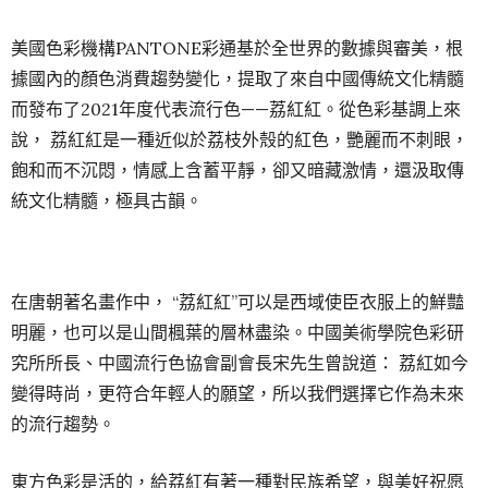
美國色彩機構PANTONE彩通基於全世界的數據與審美，根
據國內的顏色消費趨勢變化，提取了來自中國傳統文化精髓
而發布了2021年度代表流行色——荔紅紅。從色彩基調上來
說， 荔紅紅是一種近似於荔枝外殼的紅色，艷麗而不刺眼，
飽和而不沉悶，情感上含蓄平靜，卻又暗藏激情，還汲取傳
統文化精髓，極具古韻。