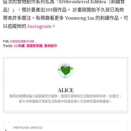
這次的食物創作系列名為「Eｍbroidered Edibles（刺繡食
品）」，預計要產出301個作品。 計畫剛開始不久就已為她
帶來許多關注。有興趣看更多 Youmeng Liu 的刺繡作品，可
以追蹤她的
Instagram
。
VIA:
DESIGNBOOM
TAGS:
3D刺繡
,
俄羅斯刺繡
,
藝術創作
ALICE
瘋時尚媒體採編小組掌握流行趨勢，發現引領時尚生活概念與新科技，在圖文、
影片中與讀者分享新生活態度中找滿足個人化的時尚題材與靈感。
PREVIOUS ARTICLE