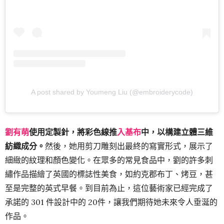
A post shared by Youmeng Liu (@embroiderycode)
劉有萌
使用定製針，將彩色線推
入基布
中，以構建立體三維
紡織成分。
然後，她用剪刀雕刻出最終的寫實形式，展示了
細緻的紋理和顏色變化。在眾多的常見食品中，劉的許多刺
繡作品描繪了英國的標誌性美食，如約克郡布丁、烤豆，甚
至是完整的英式早餐。到目前為止，這位藝術家已經完成了
承諾的 301 件設計中的 20件，讓我們期待她未來令人垂涎的
作品。