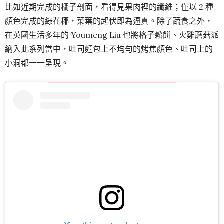
比如近期完成的橘子剖面，看得見果肉裡的纖維；僅以 2 種
顏色完成的綠花椰，菜葉的起伏即為逼真。除了蔬食之外，
在英國生活多年的 Youmeng Liu 也將格子鬆餅、火雞蘑菇派
納入此系列當中，吐司麵包上不均勻的烤焦顏色、吐司上的
小洞都一一呈現。