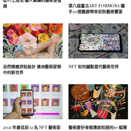
從IG上成名 讓人驚豔的藝術便當
第八屆臺北ART FORMOSA 攜
展
手30間藝廊帶來初秋藝術饗宴
自然療癒拼貼設計 澳洲藝術家眼
NFT 如何撼動當代藝術世界
中的新世界
2021 年最佳前 12 名 NFT 藝術家
藝術愛好者都應該知道的10 幅著