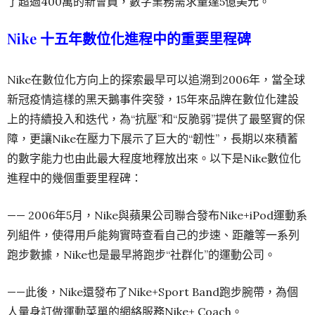
了超過400萬的新會員，數字業務需求量達5億美元。
Nike 十五年數位化進程中的重要里程碑
Nike在數位化方向上的探索最早可以追溯到2006年，當全球
新冠疫情這樣的黑天鵝事件突發，15年來品牌在數位化建設
上的持續投入和迭代，為“抗壓”和“反脆弱”提供了最堅實的保
障，更讓Nike在壓力下展示了巨大的“韌性”，長期以來積蓄
的數字能力也由此最大程度地釋放出來。以下是Nike數位化
進程中的幾個重要里程碑：
—— 2006
年
5
月，Nike
與蘋果公司聯合發布
Nike+iPod
運
動系
列組件，使得用戶能夠實時查看自己的步速、距離等一系列
跑步數據，Nike也是最早將跑步“社群化”的運動公司。
——此
後，
Nike還
發布了
Nike+Sport Band
跑步腕帶，為個
人量身訂做運動菜單的網絡服務Nike+ Coach。