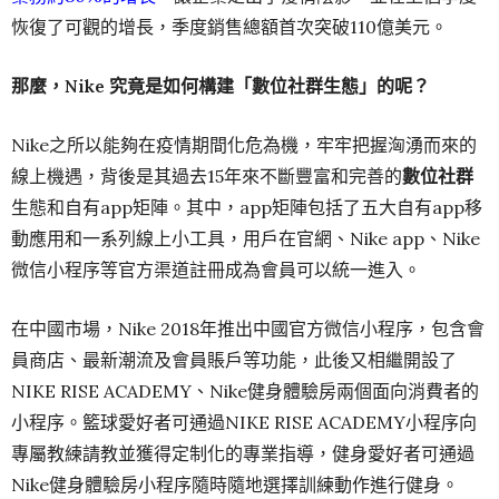
恢復了可觀的增長，季度銷售總額首次突破110億美元。
那麼，Nike 究竟是如何構建「數位社群生態」的呢？
Nike之所以能夠在疫情期間化危為機，牢牢把握洶湧而來的
線上機遇，背後是其過去15年來不斷豐富和完善的
數位社群
生態和自有app矩陣。其中，app矩陣包括了五大自有app移
動應用和一系列線上小工具，用戶在官網、Nike app、Nike
微信小程序等官方渠道註冊成為會員可以統一進入。
在中國市場，Nike
2018
年推出中國官方微信小程序，
包含會
員商店、最新潮流及會員賬戶等功能，此後又相繼開設了
NIKE RISE ACADEMY、Nike健身體驗房兩個
面向消費者的
小程序。籃球愛好者可通過
NIKE RISE ACADEMY小程序向
專屬教練請教並獲得定制化的專業指導，健身愛好者可通過
Nike健身體驗房小程序隨時隨地選擇訓練動作進行健身。