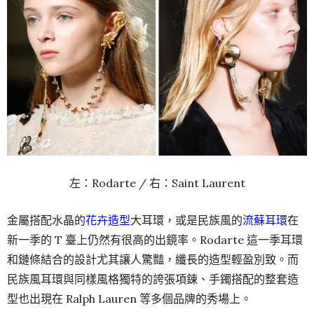
左：Rodarte / 右：Saint Laurent
金屬搭配水晶的
花卉造型
大耳環，或是民族風的
流蘇耳環
在
新一季的 T 臺上仍然有很高的出鏡率。Rodarte 這一季耳環
和鏈條結合的設計尤其讓人驚豔，纖長的造型輕盈別致。而
民族風耳環與同樣風格獨特的誇張項鍊、手鐲搭配的整套造
型也出現在 Ralph Lauren 等多個品牌的秀場上。