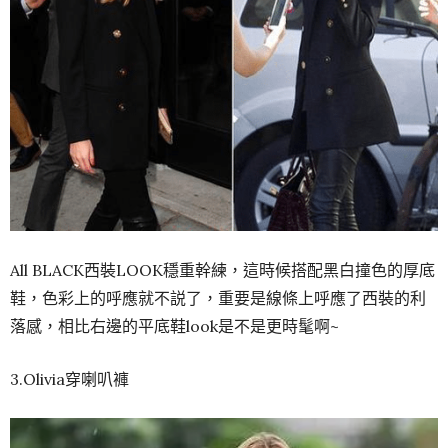
All BLACK西裝LOOK穩重幹練，這時候搭配黑白撞色的厚底
鞋，色彩上的呼應就不説了，重要是線條上呼應了西裝的利
落感，相比右邊的平底鞋look是不是更時髦啊~
3.Olivia穿喇叭褲