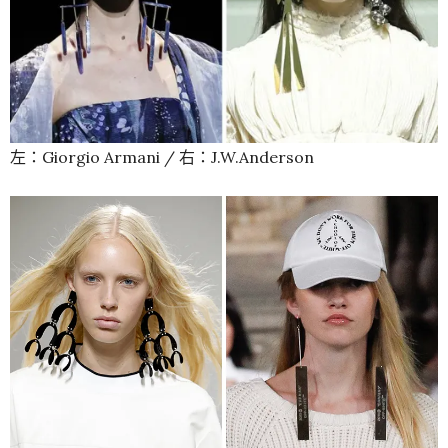
左：Giorgio Armani / 右：J.W.Anderson