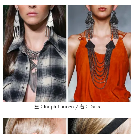
左：Ralph Lauren / 右：Daks