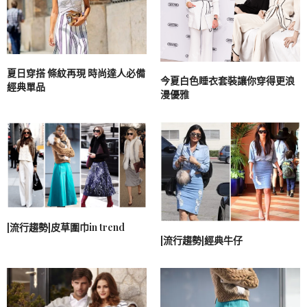
夏日穿搭 條紋再現 時尚達人必備
今夏白色睡衣套裝讓你穿得更浪
經典單品
漫優雅
[流行趨勢]皮草圍巾in trend
[流行趨勢]經典牛仔