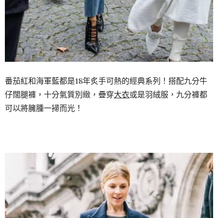
番茄紅和海軍藍都是18年炙手可熱的經典系列！搭配九分牛
仔闊腿褲，十分氣質別緻，疊穿
大衣
或是羽絨服，九分褲都
可以將臃腫一掃而光！