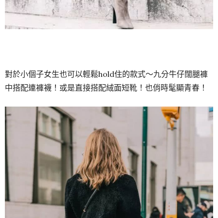
對於小個子女生也可以輕鬆hold住的款式～九分牛仔闊腿褲
中搭配連褲襪！或是直接搭配絨面短靴！也俏時髦顯青春！