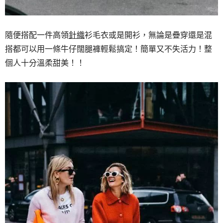
隨便搭配一件高領
針織
衫毛衣或是開衫，無論是疊穿還是混
搭都可以用一條牛仔闊腿褲輕鬆搞定！簡單又不失活力！整
個人十分溫柔甜美！！