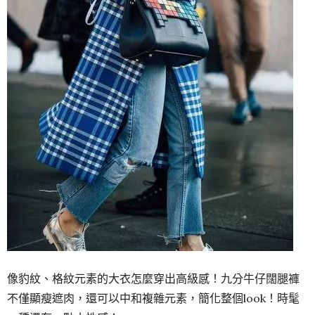
像豹紋、格紋元素的大衣怎麼穿出高級感！九分牛仔闊腿褲
不僅顯瘦遮肉，還可以中和複雜元素，簡化整個look！時髦