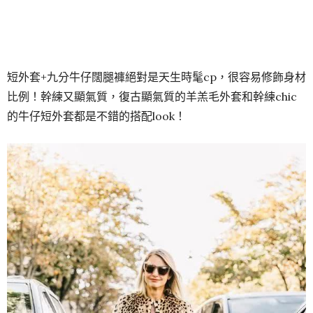
短外套+九分牛仔闊腿褲絕對是天生時髦cp，很容易修飾身材
比例！幹練又顯氣質，復古顯氣質的羊羔毛外套和幹練chic
的牛仔短外套都是不錯的搭配look！