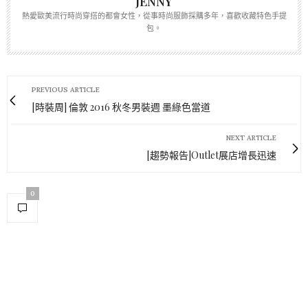
JENNY
熱愛歐美流行時尚穿搭的都會女性，從事時尚服飾採購多年，喜歡收藏特色手提
包。
PREVIOUS ARTICLE
[時裝周] 倫敦 2016 秋冬男裝週 墨綠色當道
NEXT ARTICLE
[趨勢報告]Outlet展店增長迅速
0