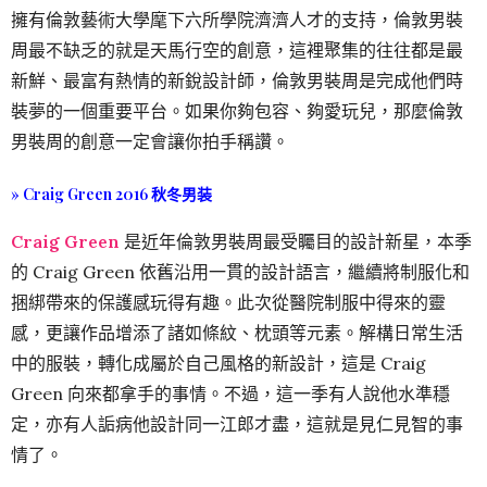
擁有倫敦藝術大學麾下六所學院濟濟人才的支持，倫敦男裝
周最不缺乏的就是天馬行空的創意，這裡聚集的往往都是最
新鮮、最富有熱情的新銳設計師，倫敦男裝周是完成他們時
裝夢的一個重要平台。如果你夠包容、夠愛玩兒，那麼倫敦
男裝周的創意一定會讓你拍手稱讚。
» Craig Green 2016 秋冬男装
Craig Green
是近年倫敦男裝周最受矚目的設計新星，本季
的 Craig Green 依舊沿用一貫的設計語言，繼續將制服化和
捆綁帶來的保護感玩得有趣。此次從醫院制服中得來的靈
感，更讓作品增添了諸如條紋、枕頭等元素。解構日常生活
中的服裝，轉化成屬於自己風格的新設計，這是 Craig
Green 向來都拿手的事情。不過，這一季有人說他水準穩
定，亦有人詬病他設計同一江郎才盡，這就是見仁見智的事
情了。