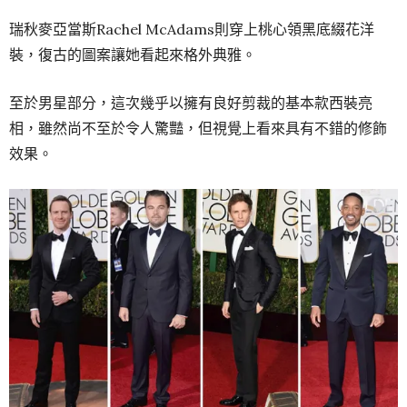
瑞秋麥亞當斯Rachel McAdams則穿上桃心領黑底綴花洋
裝，復古的圖案讓她看起來格外典雅。
至於男星部分，這次幾乎以擁有良好剪裁的基本款西裝亮
相，雖然尚不至於令人驚豔，但視覺上看來具有不錯的修飾
效果。