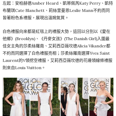
左起：安柏赫德Amber Heard、凱蒂佩芮Katy Perry、凱特
布蘭琪Cate Blanchett、莉絲里曼恩Leslie Mann不約而同
皆著粉色系禮服，展現出溫婉氣質。
白色禮服向來都是紅毯上的禮服大勢，這回以分別以《愛在
他鄉》(Brooklyn)、《丹麥女孩》(The Danish Girl)入圍最
佳女主角的莎柔絲羅南、艾莉西亞薇坎德Alicia Vikander都
不約而同選擇了白色禮服亮相；莎柔絲羅南選擇Yves Saint
Laurent的V領挖空禮服，艾莉西亞薇坎德的花邊領線條禮服
則來自Louis Vuitton。