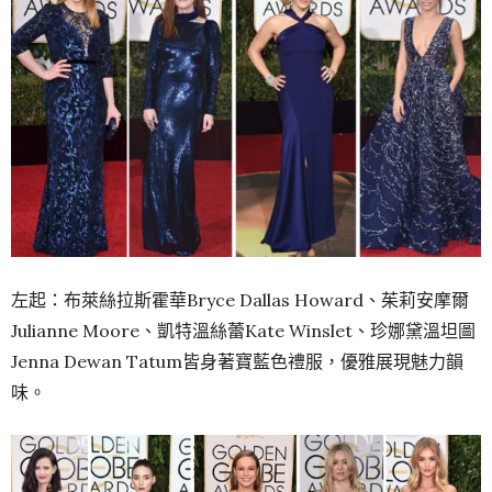
左起：布萊絲拉斯霍華Bryce Dallas Howard、茱莉安摩爾
Julianne Moore、凱特溫絲蕾Kate Winslet、珍娜黛溫坦圖
Jenna Dewan Tatum皆身著寶藍色禮服，優雅展現魅力韻
味。