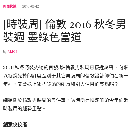
新聞快遞
2016-01-12
[時裝周] 倫敦 2016 秋冬男
裝週 墨綠色當道
by
ALICE
2016 秋冬時裝秀場的首發場-倫敦男裝周已接近尾聲，向來
以新銳先鋒的態度區別于其它男裝周的倫敦設計師們在新一
年裡，又會送上哪些詭譎的創意和引人注目的亮點呢？
總結關於倫敦男裝周的五件事，讓時尚迷快速解讀今年倫敦
時裝周的趨勢重點。
創意佼佼者