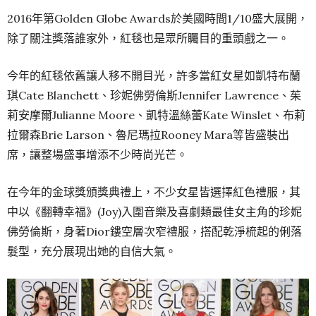
2016年第Golden Globe Awards於美國時間1/10盛大展開，
除了關注獎落誰家外，紅毯也是眾所矚目的重頭戲之一。
今年的紅毯依舊讓人移不開目光，許多當紅女星如凱特布蘭
琪Cate Blanchett、珍妮佛勞倫斯Jennifer Lawrence、茱
莉安摩爾Julianne Moore、凱特溫絲蕾Kate Winslet、布莉
拉爾森Brie Larson、魯尼瑪拉Rooney Mara等皆盛裝出
席，讓整場盛事增添不少時尚光芒。
在今年的金球獎頒獎典禮上，不少女星皆選擇紅色禮服，其
中以《翻轉幸福》(Joy)入圍音樂及喜劇類最佳女主角的珍妮
佛勞倫斯，身著Dior鏤空層次窄禮服，搭配乾淨梳起的俐落
髮型，充分展現出她的自信大氣。