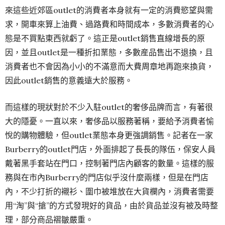
來這些近郊區outlet的消費者本身就有一定的消費慾望與需
求，開車來算上油費、過路費和時間成本，多數消費者的心
態是不買點東西就虧了。這正是outlet銷售直線增長的原
因，並且outlet是一種折扣業態，多數産品售出不退換，且
消費者也不會因為小小的不滿意而大費周章地再跑來換貨，
因此outlet銷售的意義遠大於服務。
而這樣的現狀對於不少入駐outlet的奢侈品牌而言，有著很
大的隱憂。一直以來，奢侈品以服務著稱，要給予消費者愉
悅的購物體驗，但outlet業態本身更強調銷售。記者在一家
Burberry的outlet門店，外面排起了長長的隊伍，保安人員
戴著黑手套站在門口，控制著門店內顧客的數量。這樣的服
務與在市內Burberry的門店似乎沒什麼兩樣，但是在門店
內，不少打折的襯衫、圍巾被堆放在大貨欄內，消費者需要
用“淘”與“搶”的方式發現好的貨品，由於貨品並沒有被及時整
理，部分商品褶皺嚴重。