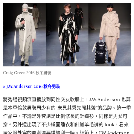
Craig Green 2016 秋冬男装
» J.W.Anderson 2016 秋冬男装
將秀場視頻流直播放到同性交友軟體上，J.W.Anderson 也算
是本季倫敦男裝周少有的“未見其秀先聞其聲”的品牌。這一季
作品中，不論是外套還是比例修長的針織衫，同樣是男女可
穿。另外還出現了不少緞面睡衣和針織羊毛褲的 look，看來
居家服外穿的風潮還要繼續刮一陣。細節上，J.W.Anderson