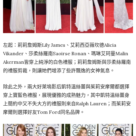
左起：莉莉詹姆斯Lily James、艾莉西亞薇坎德Alicia
Vikander、莎柔絲羅南Saoirse Ronan、瑪琳艾珂曼Malin
Akerman皆穿上純淨的白色禮服；莉莉詹姆斯與莎柔絲羅南
的禮服剪裁，則讓她們增添了些許飄逸的女神氣息。
除此之外，兩大好萊塢影后凱特溫絲蕾與茱莉安摩爾都選擇
穿上寶藍色禮服，展現優雅的成熟魅力，其中凱特溫絲蕾身
上簡約中又不失大方的禮服則來自Ralph Lauren；而茱莉安
摩爾則選擇好友Tom Ford同名品牌。