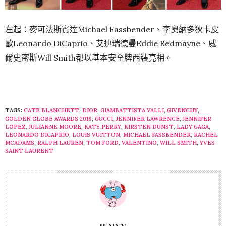
左起：麥可法斯賓達Michael Fassbender、李奧納多狄卡皮
歐Leonardo DiCaprio、艾迪瑞德曼Eddie Redmayne、威
爾史密斯Will Smith都以基本安全牌西裝亮相。
TAGS:
CATE BLANCHETT
,
DIOR
,
GIAMBATTISTA VALLI
,
GIVENCHY
,
GOLDEN GLOBE AWARDS 2016
,
GUCCI
,
JENNIFER LAWRENCE
,
JENNIFER
LOPEZ
,
JULIANNE MOORE
,
KATY PERRY
,
KIRSTEN DUNST
,
LADY GAGA
,
LEONARDO DICAPRIO
,
LOUIS VUITTON
,
MICHAEL FASSBENDER
,
RACHEL
MCADAMS
,
RALPH LAUREN
,
TOM FORD
,
VALENTINO
,
WILL SMITH
,
YVES
SAINT LAURENT