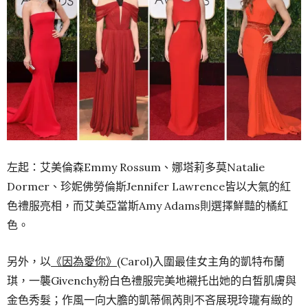
左起：艾美倫森Emmy Rossum、娜塔莉多莫Natalie
Dormer、珍妮佛勞倫斯Jennifer Lawrence皆以大氣的紅
色禮服亮相，而艾美亞當斯Amy Adams則選擇鮮豔的橘紅
色。
另外，以
《因為愛你》
(Carol)入圍最佳女主角的凱特布蘭
琪，一襲Givenchy粉白色禮服完美地襯托出她的白皙肌膚與
金色秀髮；作風一向大膽的凱蒂佩芮則不吝展現玲瓏有緻的