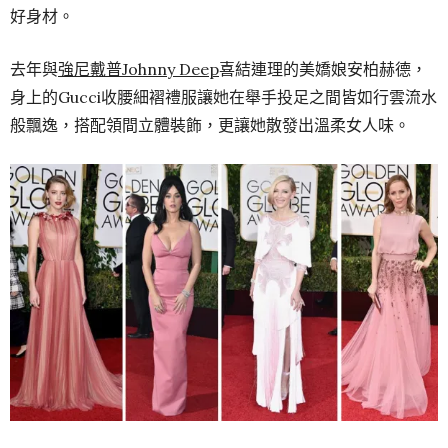
好身材。
去年與
強尼戴普Johnny Deep
喜結連理的美嬌娘安柏赫德，
身上的Gucci收腰細褶禮服讓她在舉手投足之間皆如行雲流水
般飄逸，搭配領間立體裝飾，更讓她散發出溫柔女人味。