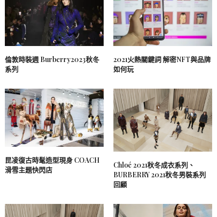
倫敦時裝週 Burberry2023秋冬
2021火熱關鍵詞 解密NFT與品牌
系列
如何玩
昆凌復古時髦造型現身 COACH
Chloé 2021秋冬成衣系列、
滑雪主題快閃店
BURBERRY 2021秋冬男裝系列
回顧