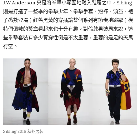
J.W.Anderson 只是將拳擊小範圍地融入鞋履之中，Sibling
則是打造了一整季的拳擊少年。拳擊手套、短褲、頭盔、袍
子悉數登場；紅藍黑黃的穿插讓整個系列有節奏地跳躍；模
特們佩戴的獎章看起來也十分有趣。對倫敦男裝周來說，這
些拳擊套裝有多少實穿性倒是不太重要，重要的是足夠天馬
行空。
Sibling 2016 秋冬男装