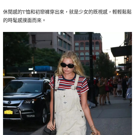
休閒感的T恤和初戀褲穿出來，就是少女的既視感，輕輕鬆鬆
的時髦感撲面而來。