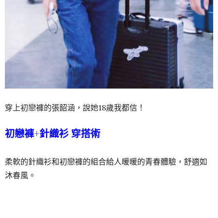
穿上初戀褲的張韶涵，說她18歲我都信！
初戀褲+針織衫 穿搭術
柔軟的針織衫和初戀褲的組合給人暖暖的青春體驗，舒適如
沐春風。