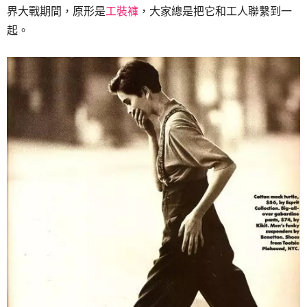
界大戰期間，原形是
工裝褲
，大家總是把它和工人聯繫到一
起。