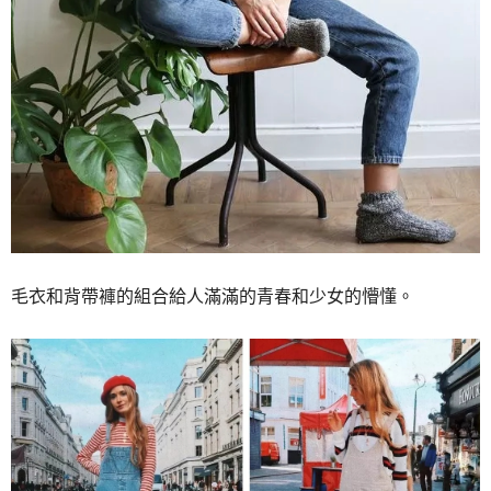
毛衣和背帶褲的組合給人滿滿的青春和少女的懵懂。