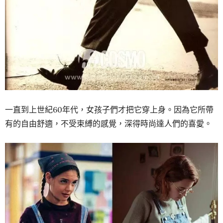
一直到上世紀60年代，女孩子們才把它穿上身。因為它所帶
有的自由舒適，不受束縛的感覺，深得時尚達人們的喜愛。