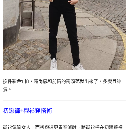
換件彩色T恤，時尚感和前衛的街頭范就出來了，多變且帥
氣。
初戀褲+襯衫穿搭術
襯衫氣質女人，而初戀褲更青春減齡，將襯衫搭在初戀褲裡