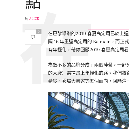
點
by
ALICE
0
在巴黎舉辦的2019 春夏高定周已於上
隔 16 年重返高定周的 Balmain，
有年輕化，帶你回顧2019 春夏高定周
為數不多的品牌分成了兩個陣營，一部
的大廠）選擇踏上年輕化的路。我們將從
婚紗、秀場大贏家等五個面向，回顧這