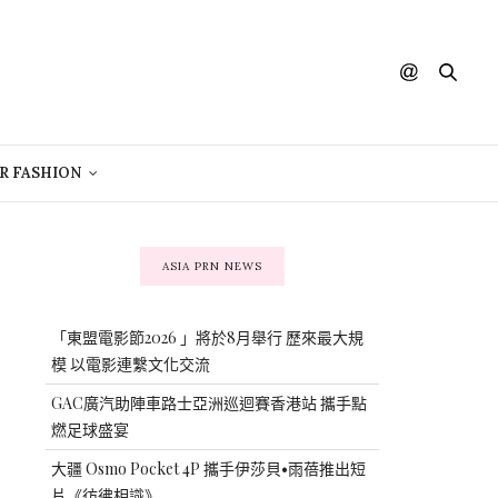
R FASHION
ASIA PRN NEWS
「東盟電影節2026 」將於8月舉行 歷來最大規
模 以電影連繫文化交流
GAC廣汽助陣車路士亞洲巡迴賽香港站 攜手點
燃足球盛宴
大疆 Osmo Pocket 4P 攜手伊莎貝•雨蓓推出短
片《彷彿相識》