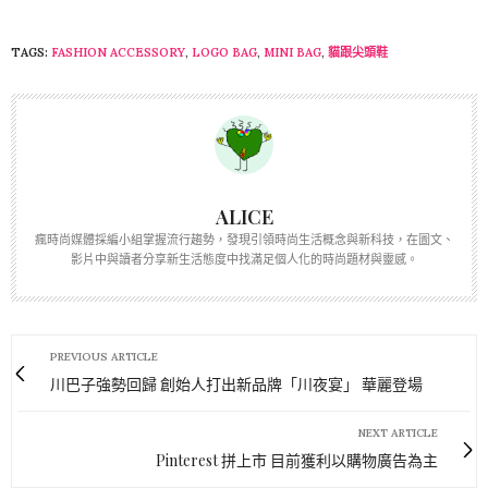
TAGS:
FASHION ACCESSORY
,
LOGO BAG
,
MINI BAG
,
貓跟尖頭鞋
ALICE
瘋時尚媒體採編小組掌握流行趨勢，發現引領時尚生活概念與新科技，在圖文、
影片中與讀者分享新生活態度中找滿足個人化的時尚題材與靈感。
PREVIOUS ARTICLE
川巴子強勢回歸 創始人打出新品牌「川夜宴」 華麗登場
NEXT ARTICLE
Pinterest 拼上市 目前獲利以購物廣告為主