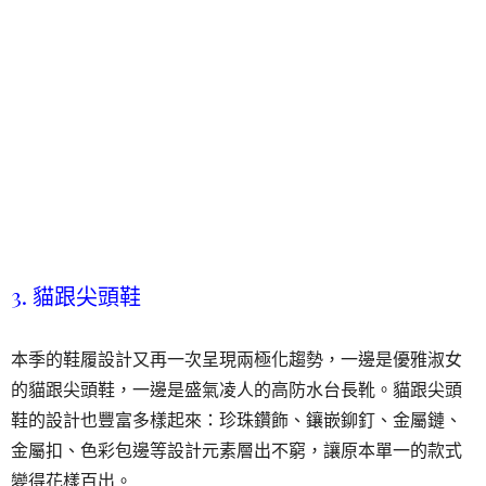
3. 貓跟尖頭鞋
本季的鞋履設計又再一次呈現兩極化趨勢，一邊是優雅淑女
的貓跟尖頭鞋，一邊是盛氣凌人的高防水台長靴。貓跟尖頭
鞋的設計也豐富多樣起來：珍珠鑽飾、鑲嵌鉚釘、金屬鏈、
金屬扣、色彩包邊等設計元素層出不窮，讓原本單一的款式
變得花樣百出。