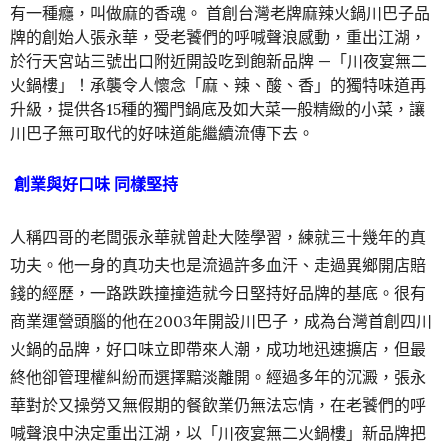
有一種癮，叫做麻的香魂。 首創台灣老牌麻辣火鍋川巴子品
牌的創始人張永華，受老饕們的呼喊聲浪感動，重出江湖，
於行天宮站三號出口附近開設吃到飽新品牌 —「川夜宴無二
火鍋樓」！承襲令人懷念「麻、辣、酸、香」的獨特味道再
升級，提供各15種的獨門鍋底及如大菜一般精緻的小菜，讓
川巴子無可取代的好味道能繼續流傳下去。
創業與好口味 同樣堅持
人稱四哥的老闆張永華就曾赴大陸學習，練就三十幾年的真
功夫。他一身的真功夫也是流過許多血汗、走過異鄉開店賠
錢的經歷，一路跌跌撞撞造就今日堅持好品牌的基底。很有
商業運營頭腦的他在2003年開設川巴子，成為台灣首創四川
火鍋的品牌，好口味立即帶來人潮，成功地迅速擴店，但最
終他卻管理權糾紛而選擇黯淡離開。經過多年的沉澱，張永
華對於又操勞又無假期的餐飲業仍無法忘情，在老饕們的呼
喊聲浪中決定重出江湖，以「川夜宴無二火鍋樓」新品牌把