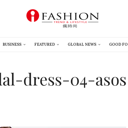
BUSINESS
FEATURED
GLOBAL NEWS
GOOD FO
al-dress-04-asos