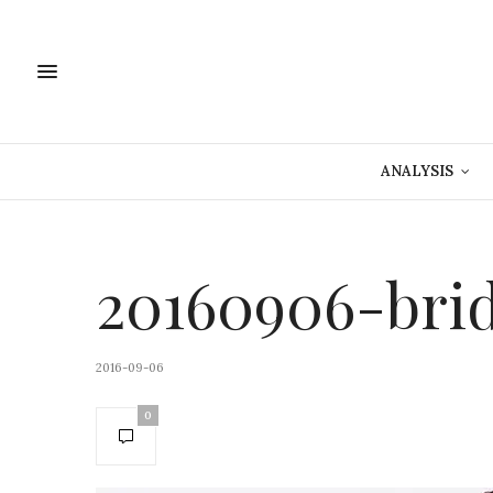
ANALYSIS
20160906-brid
2016-09-06
0