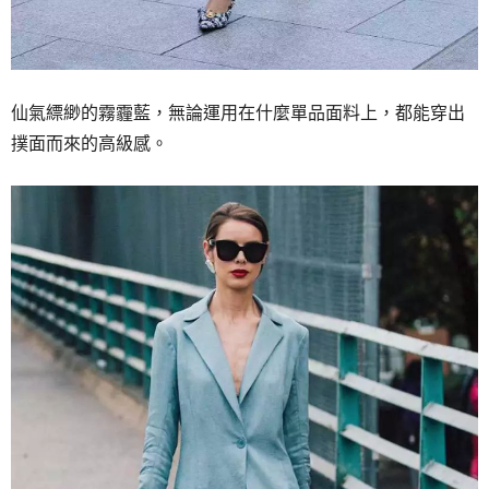
仙氣縹緲的霧霾藍，無論運用在什麼單品面料上，都能穿出
撲面而來的高級感。