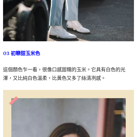
03 初戀甜玉米色
這個顏色乍一看，很像口感甜糯的玉米。它具有白色的光
澤，又比純白色溫柔，比黃色又多了絲清冽感。