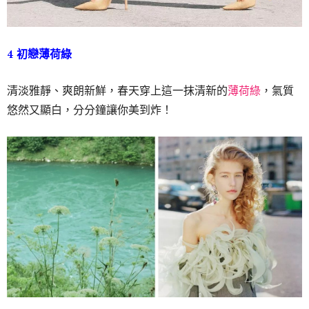
4 初戀薄荷綠
清淡雅靜、爽朗新鮮，春天穿上這一抹清新的
薄荷綠
，氣質
悠然又顯白，分分鐘讓你美到炸！