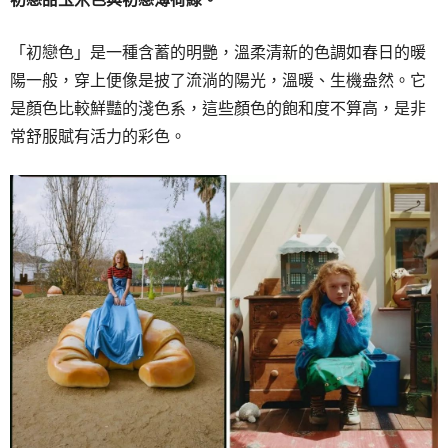
「初戀色」是一種含蓄的明艷，溫柔清新的色調如春日的暖
陽一般，穿上便像是披了流淌的陽光，溫暖、生機盎然。它
是顏色比較鮮豔的淺色系，這些顏色的飽和度不算高，是非
常舒服賦有活力的彩色。