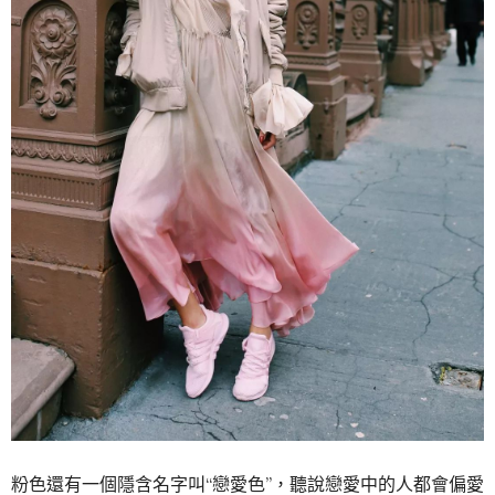
粉色還有一個隱含名字叫“戀愛色”，聽說戀愛中的人都會偏愛