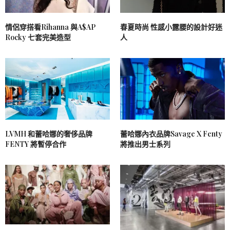
情侶穿搭看Rihanna 與A$AP
春夏時尚 性感小露腰的設計好迷
Rocky 七套完美造型
人
LVMH 和蕾哈娜的奢侈品牌
蕾哈娜內衣品牌Savage X Fenty
FENTY 將暫停合作
將推出男士系列