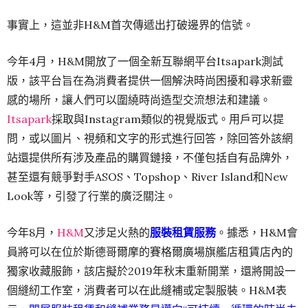
事實上，這並非H&M首次傳遞出打破邊界的信號。
今年4月，H&M開放了一個全新互聯網平台Itsapark測試
版，該平台旨在為消費者提供一個解決時尚困擾和尋求新靈
感的場所，讓人們可以圍繞時尚造型交流想法和建議。
Itsapark
採取與Instagram類似的視覺版式。用戶可以提
問，或以圖片、視頻和文字的形式進行回答，除回答外該網
站還提供所有涉及產品的購買鏈接，不僅包括自有品牌外，
甚至還有競爭對手ASOS、Topshop、River Island和New
Look等，引發了行業的廣泛關注。
今年8月，
H&M
又涉足火熱的
服裝租賃服務
。據悉，H&M會
員將可以在位於斯德哥爾摩的賽格爾廣場旗艦店租賃店內的
獨家收藏服飾，該店擬於2019年秋末重新開業，還將開設一
個縫紉工作室，消費者可以在此縫補或定製服裝。H&M表