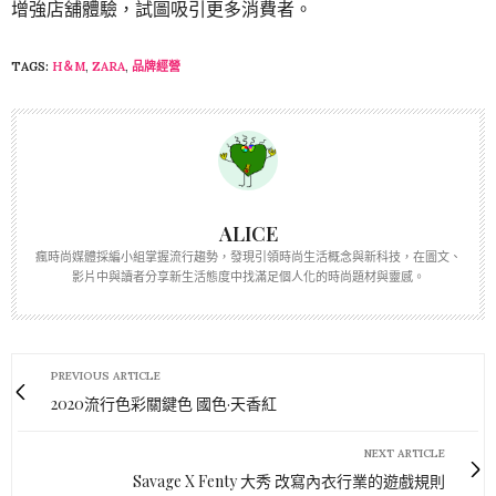
增強店舖體驗，試圖吸引更多消費者。
TAGS:
H＆M
,
ZARA
,
品牌經營
ALICE
瘋時尚媒體採編小組掌握流行趨勢，發現引領時尚生活概念與新科技，在圖文、
影片中與讀者分享新生活態度中找滿足個人化的時尚題材與靈感。
PREVIOUS ARTICLE
2020流行色彩關鍵色 國色·天香紅
NEXT ARTICLE
Savage X Fenty 大秀 改寫內衣行業的遊戲規則