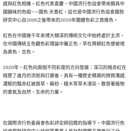
感與紅色相連。紅色代表喜慶，中國流行色協會帶來頗具中
國韻味的色組——國色·天香紅，這也是中國流行色協會趨勢
研究中心自2019之後帶來的2020年關鍵色彩之首推色。
紅色在中國幾千年來博大精深的傳統文化中始終處於主流，
在中國傳統五色觀色彩理論中屬正色，早在周朝紅色便被視
為貴色、吉色。
2020年，紅色向兩個不同彩度的方向發展：深沉的暗赤紅在
經歷了歲月的流逝與打磨後，具有一種歷史積澱的微微濁感;
濃郁的豔赤紅被茜草、蘇枋、檀木等草木浸染，散發著植物
的香氣及自然、生命的力量。