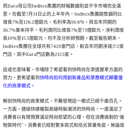
而Zara母公司Inditex集團的財報數據則並不令市場完全滿
意。在截至7月31日止的上半年內，Inditex集團銷售額同比
增長7%至128.2億歐元，毛利率為56.8％，與去年同期的
56.7％基本持平，毛利潤同比增長7%至73億歐元，淨利潤增
長10%至15.5億歐元，均不及分析師預期。截至報告期末，
Inditex集團在全球共有7420家門店，較去年同期淨減少2家
門店，其中Zara門店數為2123家。
這或也意味著，市場除了希望看到快時尚在渠道變革方面的
努力，更希望看到
快時尚如何用創新產品和業務模式顛覆僵
化的商業模式。
解剖快時尚的商業模式，不難發現這一模式已經千瘡百孔。
一方面，通過快速複製高級時裝潮流的快時尚，一度滿足了
消費者以有限預算滿足時尚慾望的心理，但在消費過剩的“後
物質時代”，消費者已經對繁多款式和低劣質量免疫。無論是