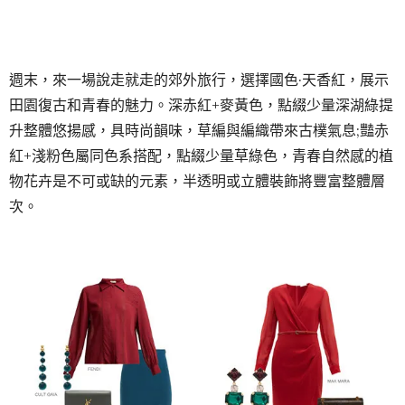
個有趣的現象：偏愛紅色的男人與女人比例是相當的。
2020春夏男裝秀場中，休閒、運動、優雅是赤紅色所塑造的
主要形象。Givenchy、Deveaux、Canali、Zegna、
Missoni將暗赤紅發揮到極致，與絲絨藍、米黃色、純白色搭
配，或在統一赤紅調中來一個深淺和冷暖的組合;Marco de
vincenzo、Nicholas daley等休閒豔赤紅色裝扮，搭配黑白
灰、深藍色、卡其黃色，寬鬆廓形加上條紋、菱格紋，輕鬆
且率性;Iceberg、E.tautz運動風格，運用同樣耀眼的紅黑、
紅橙組合，疊加少量天藍與翠綠形成對比。