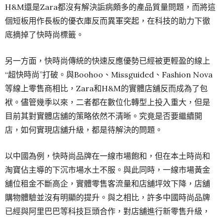
H&M還是Zara都沒有解決詬病頗多的產品質量問題，而將這
個短板用作長板的優衣庫反而異軍突起，在科技的助力下徹
底摘掉了快時尚標籤。
另一方面，快時尚傳統的快速反應優勢已經被更輕盈的線上
“超快時尚”打破。與Boohoo、Missguided、Fashion Nova
等線上零售商相比，Zara和H&M的實體店舖反而成為了包
袱。儘管幾季以來，二者都在數位化轉型上投入重大，但是
目前其對實體店舖的策略依然不清晰。究竟是否要繼續開
店，如何實現店舖升級，都是待解決的問題。
以中國為例，快時尚品牌在一線市場飽和，但在本土時尚和
淘寶佔主導的下沉市場水土不服。與此同時，一線市場黃金
舖位租金不斷高企，實體零售客流量和店舖坪效下降，店舖
購物體驗並沒有明顯的提升。與之相比，許多中國時尚品牌
已經與阿里巴巴等科技巨頭合作，對店舖進行新零售升級，