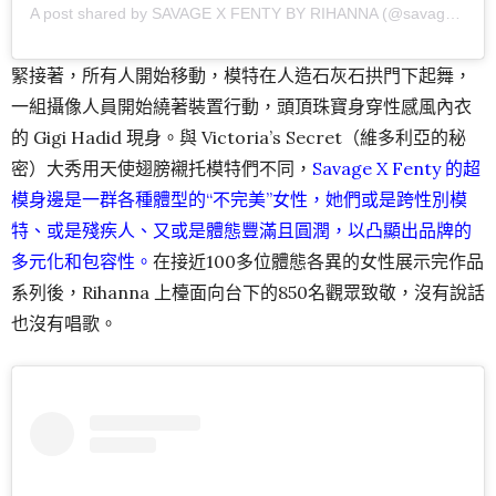
A post shared by SAVAGE X FENTY BY RIHANNA (@savagexfenty)
緊接著，所有人開始移動，模特在人造石灰石拱門下起舞，
一組攝像人員開始繞著裝置行動，頭頂珠寶身穿性感風內衣
的 Gigi Hadid 現身。與 Victoria’s Secret（維多利亞的秘
密）大秀用天使翅膀襯托模特們不同，
Savage X Fenty 的超
模身邊是一群各種體型的“不完美”女性，她們或是跨性別模
特、或是殘疾人、又或是體態豐滿且圓潤，以凸顯出品牌的
多元化和包容性。
在接近100多位體態各異的女性展示完作品
系列後，Rihanna 上檯面向台下的850名觀眾致敬，沒有說話
也沒有唱歌。