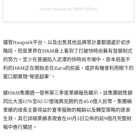
A post shared by H&M (@hm)
儘管Itsapark平台、以及出售其他品牌等計畫都還處於初步
階段，但是業界在H&M身上看到了打破快時尚舊有發展制式
的努力。至少在普遍陷入泥潭的快時尚市場中，原本局面不
利的H&M正在開始走在Zara的前面，或許有機會利用眼下的
窗口期實現“彎道超車”。
據H&M集團週一發佈第三季度業績報告顯示，該集團銷售額
同比大漲12％至62.57億瑞典克朗約合45.6億人民幣，集團稱
業績的增長主要得益於夏季服飾的暢銷以及轉型策略的逐漸
生效，其它詳細業績表現會在10月3日公佈的前9個月完整財
報中進行闡述。