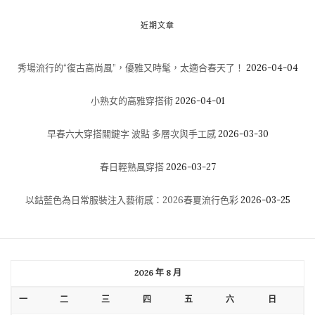
近期文章
秀場流行的“復古高尚風”，優雅又時髦，太適合春天了！
2026-04-04
小熟女的高雅穿搭術
2026-04-01
早春六大穿搭關鍵字 波點 多層次與手工感
2026-03-30
春日輕熟風穿搭
2026-03-27
以鈷藍色為日常服裝注入藝術感：2026春夏流行色彩
2026-03-25
2026 年 8 月
一
二
三
四
五
六
日