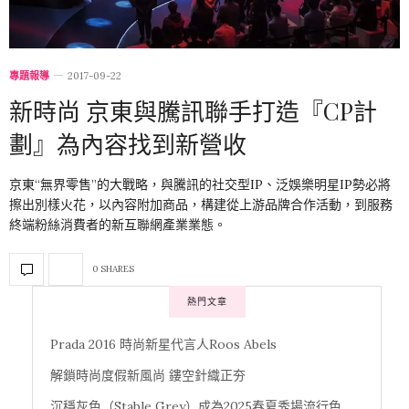
專題報導
2017-09-22
新時尚 京東與騰訊聯手打造『CP計
劃』為內容找到新營收
京東“無界零售”的大戰略，與騰訊的社交型IP、泛娛樂明星IP勢必將
擦出別樣火花，以內容附加商品，構建從上游品牌合作活動，到服務
終端粉絲消費者的新互聯網產業業態。
0 SHARES
熱門文章
Prada 2016 時尚新星代言人Roos Abels
解鎖時尚度假新風尚 鏤空針織正夯
沉穩灰色（Stable Grey）成為2025春夏秀場流行色