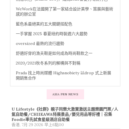
WeWork在法國開了第一家結合設計美學、策展與藝術
感的辦公室
藍色系最絕美的五大關鍵搭配色
一手掌握 2025 春夏紐約時裝週六大趨勢
oversized 最熱的流行趨勢
舒適好穿的漁夫鞋是如何成為時尚鞋款之一
2020/2021秋冬系列的解構與不對稱
Prada 找上時尚媒體 Highsnobiety 以drop 式上新展
開銷售合作
ASIA PRN NEWS
U Lifestyle《社群》親子同樂大激賞激送主題樂園門票/人
氣自助餐/CHIIKAWA特展景品/嬰兒用品等好禮｜召集
Foodie率先試食星級酒店自助餐
香港, 7月 29 2026 早上6點00