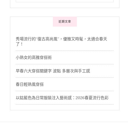
近期文章
秀場流行的“復古高尚風”，優雅又時髦，太適合春天
了！
小熟女的高雅穿搭術
早春六大穿搭關鍵字 波點 多層次與手工感
春日輕熟風穿搭
以鈷藍色為日常服裝注入藝術感：2026春夏流行色彩