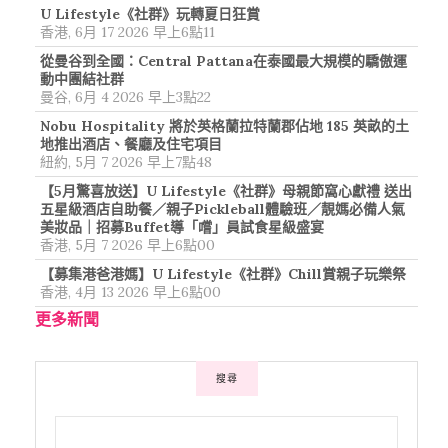
U Lifestyle《社群》玩轉夏日狂賞
香港, 6月 17 2026 早上6點11
從曼谷到全國：Central Pattana在泰國最大規模的驕傲運
動中團結社群
曼谷, 6月 4 2026 早上3點22
Nobu Hospitality 將於英格蘭拉特蘭郡佔地 185 英畝的土
地推出酒店、餐廳及住宅項目
紐約, 5月 7 2026 早上7點48
【5月驚喜放送】U Lifestyle《社群》母親節窩心獻禮 送出
五星級酒店自助餐／親子Pickleball體驗班／靚媽必備人氣
美妝品｜招募Buffet導「嚐」員試食星級盛宴
香港, 5月 7 2026 早上6點00
【募集港爸港媽】U Lifestyle《社群》Chill賞親子玩樂祭
香港, 4月 13 2026 早上6點00
更多新聞
搜尋